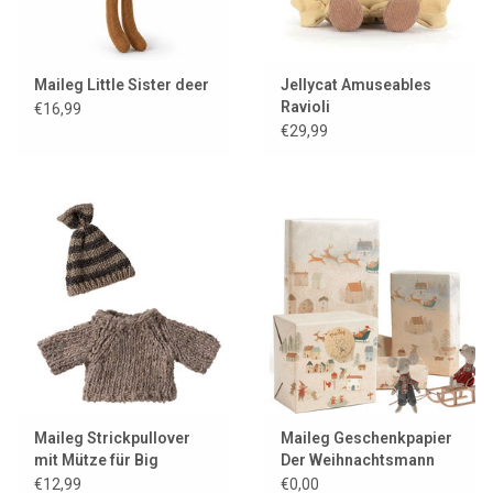
Maileg Little Sister deer
Jellycat Amuseables
Ravioli
€16,99
€29,99
Maileg Strickpullover
Maileg Geschenkpapier
mit Mütze für Big
Der Weihnachtsmann
Brother Maus
kommt
€12,99
€0,00