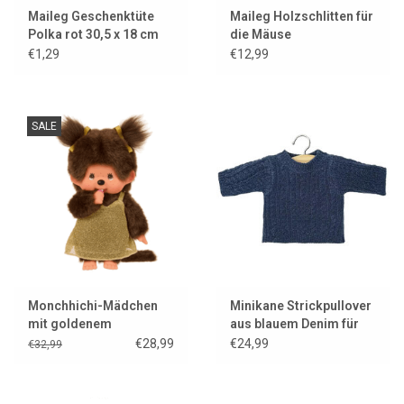
Maileg Geschenktüte
Maileg Holzschlitten für
Polka rot 30,5 x 18 cm
die Mäuse
€1,29
€12,99
SALE
Monchhichi-Mädchen
Minikane Strickpullover
mit goldenem
aus blauem Denim für
Glitzerkleid
Ihre Gordi-Puppe
€28,99
€24,99
€32,99