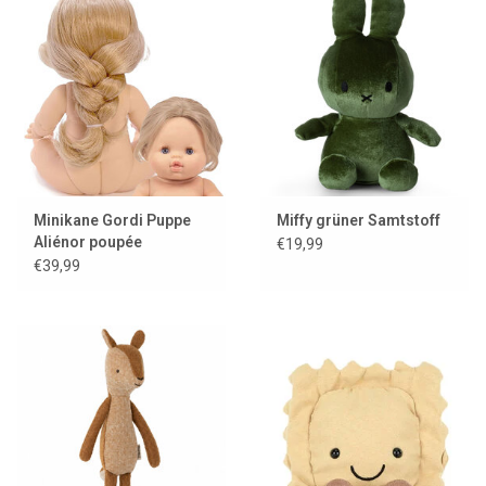
Minikane Gordi Puppe
Miffy grüner Samtstoff
Aliénor poupée
€19,99
exklusive Minikane
€39,99