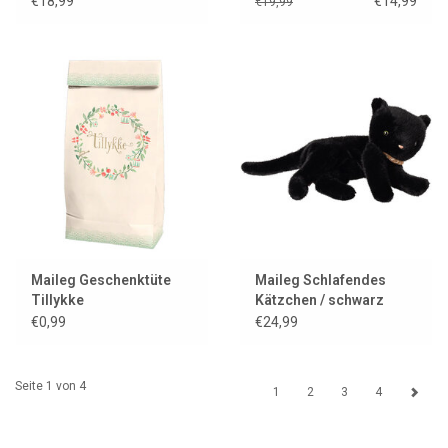
€18,99
€14,99
€19,99
Maileg Geschenktüte
Maileg Schlafendes
Tillykke
Kätzchen / schwarz
€0,99
€24,99
Seite 1 von 4
1
2
3
4