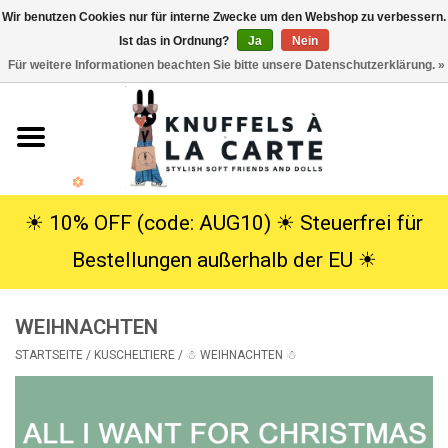
Wir benutzen Cookies nur für interne Zwecke um den Webshop zu verbessern.
Ist das in Ordnung?
Ja
Nein
EUR
/
USD
0 Artikel - €0,00
Für weitere Informationen beachten Sie bitte unsere Datenschutzerklärung. »
Startseite
Neu
Kuscheltiere
☀︎ 10% OFF (code: AUG10) ☀︎ Steuerfrei für
Bestellungen außerhalb der EU ☀︎
Poppen
WEIHNACHTEN
SALE
STARTSEITE
/
KUSCHELTIERE
/
☃ WEIHNACHTEN ☃
Geschenke
Info