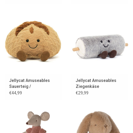
Jellycat Amuseables
Jellycat Amuseables
Sauerteig /
Ziegenkäse
Sauerteigbrot
€44,99
€29,99