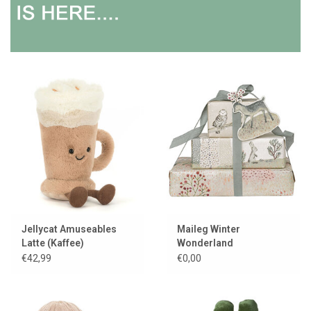
Lookbooks
Marken
Jellycat Amuseables
Maileg Winter
Latte (Kaffee)
Wonderland
Geschenkpapier
€42,99
€0,00