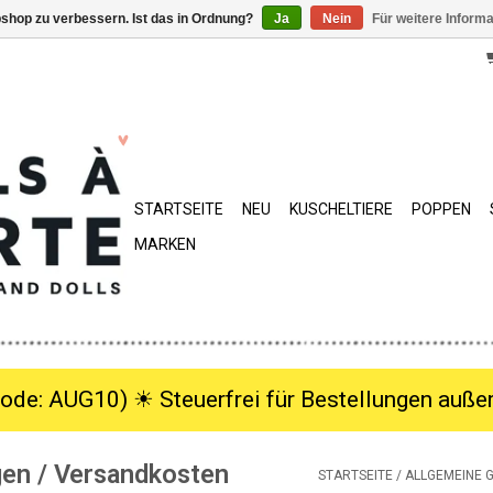
shop zu verbessern. Ist das in Ordnung?
Ja
Nein
Für weitere Inform
STARTSEITE
NEU
KUSCHELTIERE
POPPEN
MARKEN
ode: AUG10) ☀︎ Steuerfrei für Bestellungen außer
en / Versandkosten
STARTSEITE
/
ALLGEMEINE 