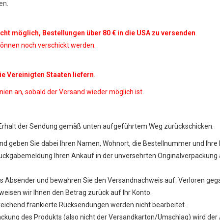
en.
icht möglich, Bestellungen über 80 € in die USA zu versenden
.
nnen noch verschickt werden.
die Vereinigten Staaten liefern
.
nien an, sobald der Versand wieder möglich ist.
h Erhalt der Sendung gemäß unten aufgeführtem Weg zurückschicken.
nd geben Sie dabei Ihren Namen, Wohnort, die Bestellnummer und Ihr
ückgabemeldung Ihren Ankauf in der unversehrten Originalverpackung a
als Absender und bewahren Sie den Versandnachweis auf. Verloren ge
eisen wir Ihnen den Betrag zurück auf Ihr Konto.
sreichend frankierte Rücksendungen werden nicht bearbeitet.
ckung des Produkts (also nicht der Versandkarton/Umschlag) wird der A