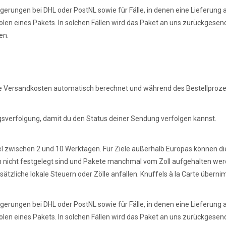
gerungen bei DHL oder PostNL sowie für Fälle, in denen eine Lieferung 
bholen eines Pakets. In solchen Fällen wird das Paket an uns zurückgese
en.
ie Versandkosten automatisch berechnet und während des Bestellproze
sverfolgung, damit du den Status deiner Sendung verfolgen kannst.
gel zwischen 2 und 10 Werktagen. Für Ziele außerhalb Europas können di
iten nicht festgelegt sind und Pakete manchmal vom Zoll aufgehalten wer
zliche lokale Steuern oder Zölle anfallen. Knuffels à la Carte überni
gerungen bei DHL oder PostNL sowie für Fälle, in denen eine Lieferung 
bholen eines Pakets. In solchen Fällen wird das Paket an uns zurückgese