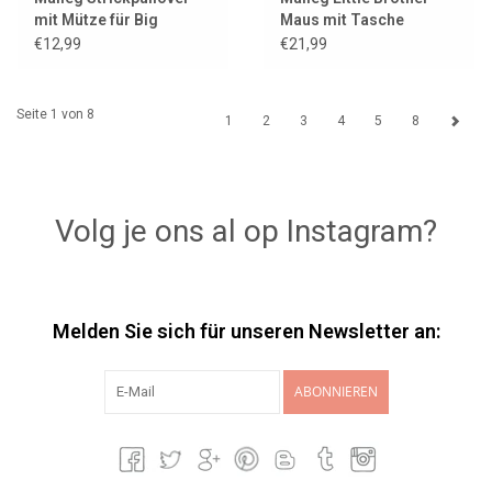
mit Mütze für Big
Maus mit Tasche
Brother Maus
€12,99
€21,99
Seite 1 von 8
1
2
3
4
5
8
Volg je ons al op Instagram?
Melden Sie sich für unseren Newsletter an:
ABONNIEREN