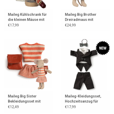
Maileg Kühlschrank für
Maileg Big Brother
die kleinen Mäuse mit
Dreiradmaus mit
Wurst und Camembert
Tasche / braun
€17,99
€24,99
Maileg Big Sister
Maileg-Kleidungsset,
Bekleidungsset mit
Hochzeitsanzug für
Tasche / Koralle
Vater Maus
€12,49
€17,99