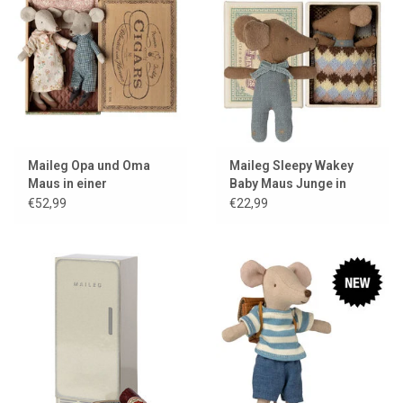
Maileg Opa und Oma
Maileg Sleepy Wakey
Maus in einer
Baby Maus Junge in
Zigarrenkiste
Streichholzschachtel
€52,99
€22,99