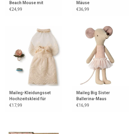
Beach Mouse mit
Mäuse
Schwimmring
€24,99
€36,99
Maileg-Kleidungsset
Maileg Big Sister
Hochzeitskleid für
Ballerina-Maus
Mutter Maus
€17,99
€16,99