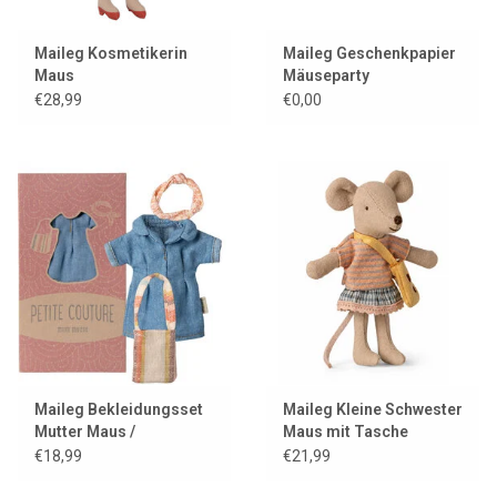
Maileg Kosmetikerin
Maileg Geschenkpapier
Maus
Mäuseparty
€28,99
€0,00
Maileg Bekleidungsset
Maileg Kleine Schwester
Mutter Maus /
Maus mit Tasche
Jeanskleid + Tasche +
€18,99
€21,99
Stirnband