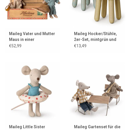
Maileg Vater und Mutter
Maileg Hocker/Stühle,
Maus in einer
2er-Set, mintgrün und
Zigarrenkiste
gelb
€52,99
€13,49
Maileg Little Sister
Maileg Gartenset für die