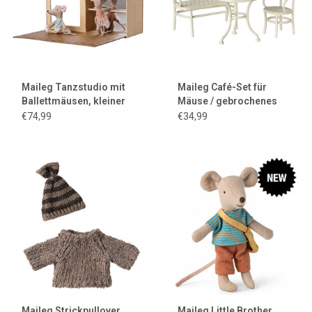
Maileg Tanzstudio mit
Maileg Café-Set für
Ballettmäusen, kleiner
Mäuse / gebrochenes
Schwester und Bruder
Weiß
€74,99
€34,99
Maileg Strickpullover
Maileg Little Brother