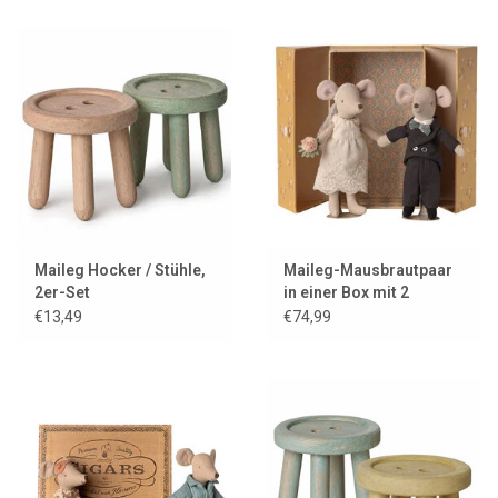
Maileg Hocker / Stühle,
Maileg-Mausbrautpaar
2er-Set
in einer Box mit 2
Ständern
€13,49
€74,99