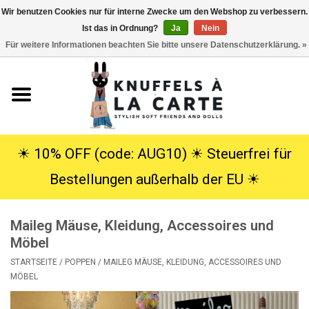
Wir benutzen Cookies nur für interne Zwecke um den Webshop zu verbessern.
Ist das in Ordnung?
Ja
Nein
EUR
/
USD
0 Artikel - €0,00
Für weitere Informationen beachten Sie bitte unsere Datenschutzerklärung. »
Startseite
Neu
Kuscheltiere
☀︎ 10% OFF (code: AUG10) ☀︎ Steuerfrei für
Bestellungen außerhalb der EU ☀︎
Poppen
Maileg Mäuse, Kleidung, Accessoires und
SALE
Möbel
STARTSEITE
/
POPPEN
/
MAILEG MÄUSE, KLEIDUNG, ACCESSOIRES UND
Geschenke
MÖBEL
Info