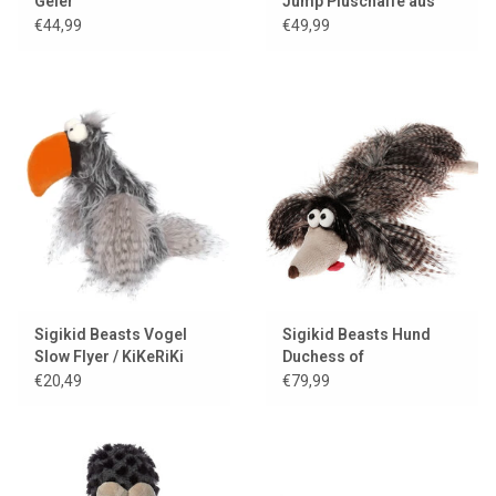
Geier
Jump Plüschaffe aus
BeastsTown
€44,99
€49,99
Sigikid Beasts Vogel
Sigikid Beasts Hund
Slow Flyer / KiKeRiKi
Duchess of
Kollektion von
Hampershire
€20,49
€79,99
BeastsTown