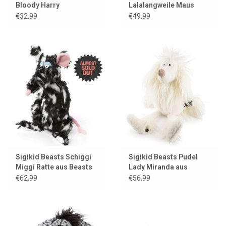
Bloody Harry
Lalalangweile Maus
€32,99
€49,99
Sigikid Beasts Schiggi
Sigikid Beasts Pudel
Miggi Ratte aus Beasts
Lady Miranda aus
Town
BeastsTown
€62,99
€56,99