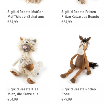
Sigikid Beasts Mufflon
Sigikid Beasts Fritten
Muff Widder/Schaf aus
Fritze Katze aus Beasts
Beasts Town
Town
€54,99
€64,99
Sigikid Beasts Kiez
Sigikid Beasts Rodeo
Miez, die Katze aus
Rose
BeastsTown
€54,99
€79,99