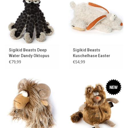
Sigikid Beasts Deep
Sigikid Beasts
Water Dandy Oktopus
Kuschelhase Easter
Beaster / Beaststown
€79,99
€54,99