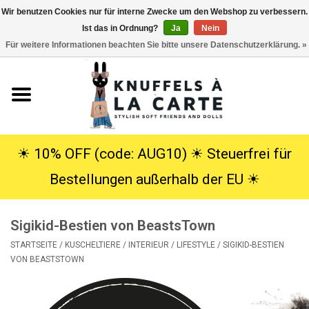
Wir benutzen Cookies nur für interne Zwecke um den Webshop zu verbessern.
Ist das in Ordnung?
Ja
Nein
EUR
/
USD
0 Artikel - €0,00
Für weitere Informationen beachten Sie bitte unsere Datenschutzerklärung. »
Startseite
Neu
Kuscheltiere
☀︎ 10% OFF (code: AUG10) ☀︎ Steuerfrei für
Bestellungen außerhalb der EU ☀︎
Poppen
Sigikid-Bestien von BeastsTown
SALE
STARTSEITE
/
KUSCHELTIERE
/
INTERIEUR / LIFESTYLE
/
SIGIKID-BESTIEN
VON BEASTSTOWN
Geschenke
Info