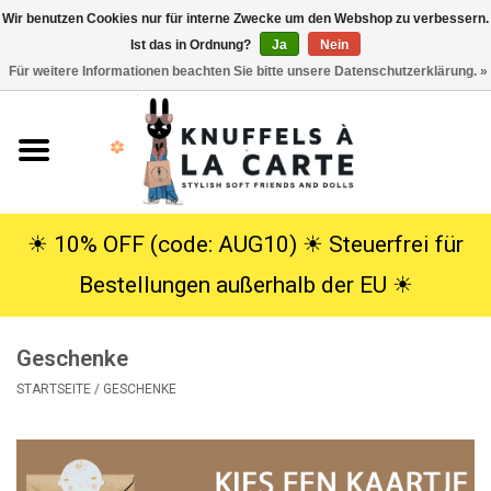
Wir benutzen Cookies nur für interne Zwecke um den Webshop zu verbessern.
Ist das in Ordnung?
Ja
Nein
EUR
/
USD
0 Artikel - €0,00
Für weitere Informationen beachten Sie bitte unsere Datenschutzerklärung. »
Startseite
Neu
Kuscheltiere
☀︎ 10% OFF (code: AUG10) ☀︎ Steuerfrei für
Bestellungen außerhalb der EU ☀︎
Poppen
Geschenke
SALE
STARTSEITE
/
GESCHENKE
Geschenke
Info