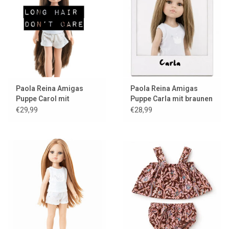
Lookbooks
Marken
Paola Reina Amigas
Paola Reina Amigas
Puppe Carol mit
Puppe Carla mit braunen
superlangen Haaren
Augen
€29,99
€28,99