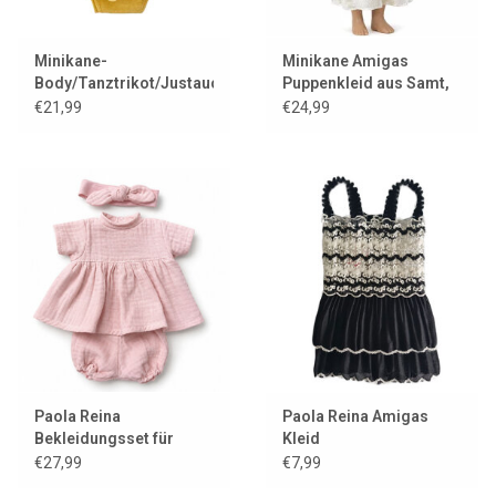
Minikane-
Minikane Amigas
Body/Tanztrikot/Justaucorps
Puppenkleid aus Samt,
Maïa und Lycra Gold
Gold, mit Minikane
€21,99
€24,99
Kleiderbügel
Paola Reina
Paola Reina Amigas
Bekleidungsset für
Kleid
Gordi-Puppen
€27,99
€7,99