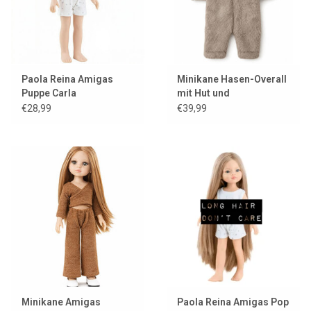
Paola Reina Amigas
Minikane Hasen-Overall
Puppe Carla
mit Hut und
Kleiderbügel für Gordi-
€28,99
€39,99
Puppen
Minikane Amigas
Paola Reina Amigas Pop