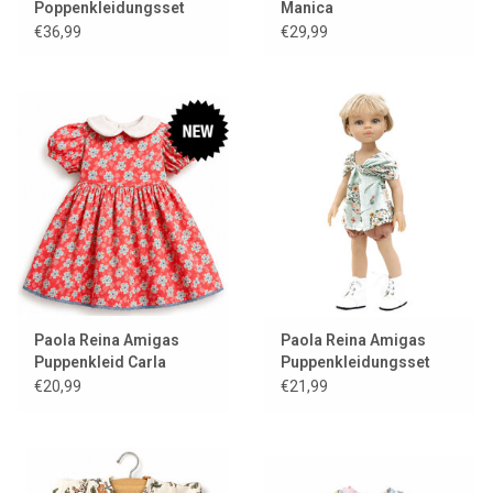
Poppenkleidungsset
Manica
Ensemble Cache-Coeur
€36,99
€29,99
und Trikot-Angora-
Karamell
Paola Reina Amigas
Paola Reina Amigas
Puppenkleid Carla
Puppenkleidungsset
Roxana
€20,99
€21,99