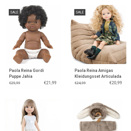
SALE
SALE
Paola Reina Gordi
Paola Reina Amigas
Puppe Jahia
Kleidungsset Articulada
Manica
€21,99
€20,99
€29,99
€24,99