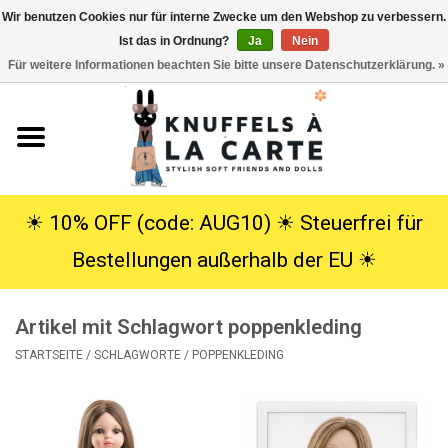
Wir benutzen Cookies nur für interne Zwecke um den Webshop zu verbessern.
Ist das in Ordnung?
Ja
Nein
EUR
/
USD
0 Artikel - €0,00
Für weitere Informationen beachten Sie bitte unsere Datenschutzerklärung. »
Startseite
Neu
Kuscheltiere
☀︎ 10% OFF (code: AUG10) ☀︎ Steuerfrei für
Bestellungen außerhalb der EU ☀︎
Poppen
Artikel mit Schlagwort poppenkleding
SALE
STARTSEITE
/
SCHLAGWORTE
/
POPPENKLEDING
Geschenke
Info