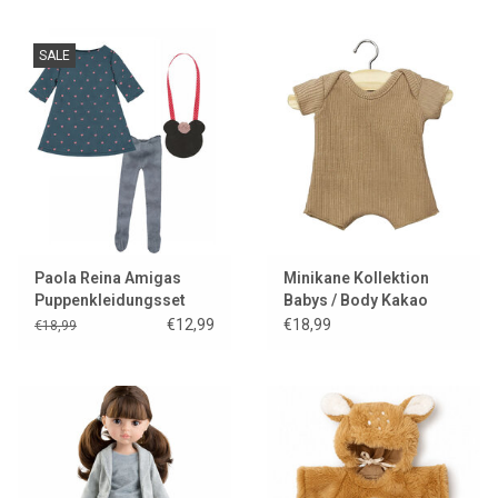
SALE
Paola Reina Amigas
Minikane Kollektion
Puppenkleidungsset
Babys / Body Kakao
Carla
€12,99
€18,99
€18,99