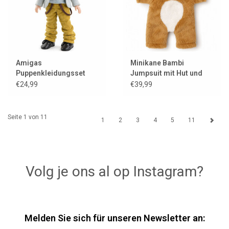
Amigas
Minikane Bambi
Puppenkleidungsset
Jumpsuit mit Hut und
Cayetano
Kleiderbügel für Gordi
€24,99
€39,99
Puppen
Seite 1 von 11
1
2
3
4
5
11
Volg je ons al op Instagram?
Melden Sie sich für unseren Newsletter an: