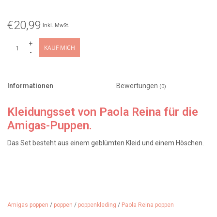
€20,99
Inkl. MwSt.
+
KAUF MICH
-
Informationen
Bewertungen
(0)
Kleidungsset von Paola Reina für die
Amigas-Puppen.
Das Set besteht aus einem geblümten Kleid und einem Höschen.
Designerin: Paola Reina
Design: Carla / Puppenkleid mit Blumenmuster
Hergestellt in: (Bekleidung) Spanien
Alter: ab 3 Jahren
Amigas poppen
/
poppen
/
poppenkleding
/
Paola Reina poppen