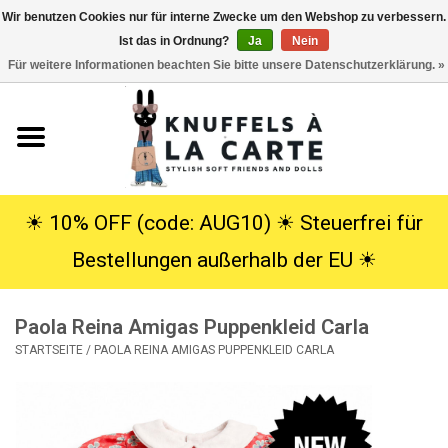
Wir benutzen Cookies nur für interne Zwecke um den Webshop zu verbessern.
Ist das in Ordnung?
Ja
Nein
EUR
/
USD
0 Artikel - €0,00
Für weitere Informationen beachten Sie bitte unsere Datenschutzerklärung. »
Startseite
Neu
Kuscheltiere
☀︎ 10% OFF (code: AUG10) ☀︎ Steuerfrei für
Bestellungen außerhalb der EU ☀︎
Poppen
Paola Reina Amigas Puppenkleid Carla
SALE
STARTSEITE
/
PAOLA REINA AMIGAS PUPPENKLEID CARLA
Geschenke
Info