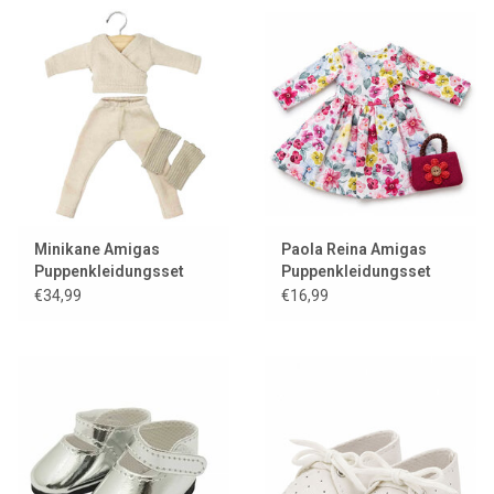
Minikane Amigas
Paola Reina Amigas
Puppenkleidungsset
Puppenkleidungsset
Ensemble Roxane en
Rosa
€34,99
€16,99
maille tricot beige mit
Paar Guêtres