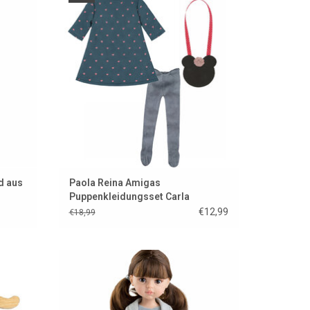
EN
ZUM WARENKORB HINZUFÜGEN
d aus
Paola Reina Amigas
Puppenkleidungsset Carla
€12,99
€18,99
neidert
Kleide deine Amigas-Puppen wunderschön
nikane
mit diesem Paola Reina Kleidungsset für
Amigas-Puppen!
EN
ZUM WARENKORB HINZUFÜGEN