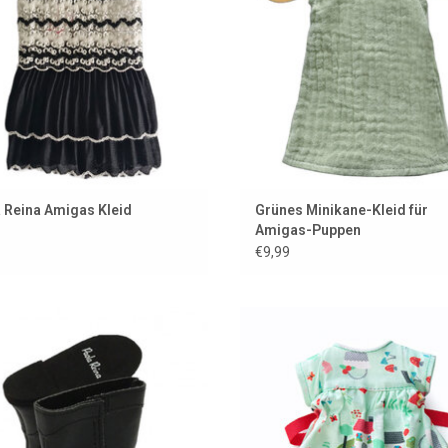
 Reina Amigas Kleid
Grünes Minikane-Kleid für
Amigas-Puppen
€9,99
rze Stiefel für die Amigas-Puppen
Kleide dich für deine Amigas-P
von Paola Reina
ZUM WARENKORB HINZUFÜG
UM WARENKORB HINZUFÜGEN