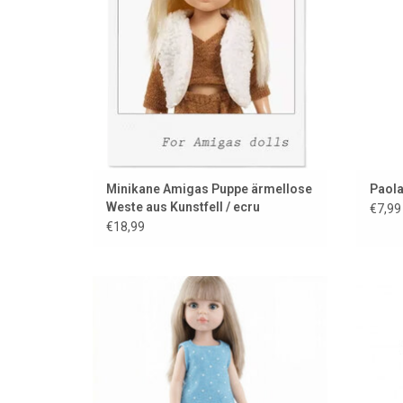
Minikane Amigas Puppe ärmellose
Paola
Weste aus Kunstfell / ecru
€7,99
€18,99
Latzhosen für deine Amigas-Puppe
Schwa
ZUM WARENKORB HINZUFÜGEN
Z