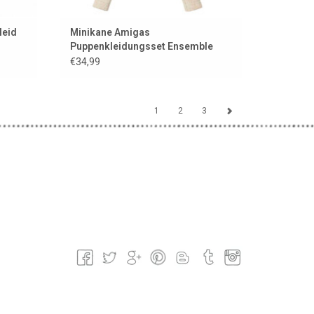
leid
Minikane Amigas
Puppenkleidungsset Ensemble
Roxane en maille tricot beige mit
€34,99
Paar Guêtres
1
2
3