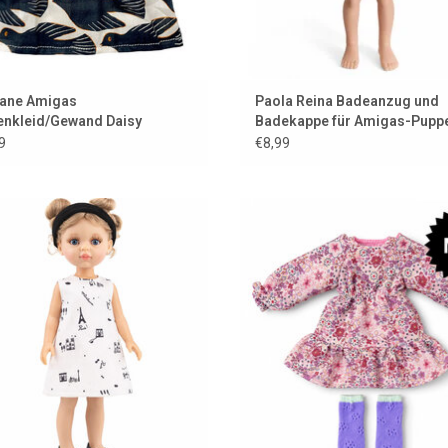
kane Amigas
Paola Reina Badeanzug und
nkleid/Gewand Daisy
Badekappe für Amigas-Pupp
mbo
9
€8,99
er Haute Couture für Ihre Amigas-
Kleidungsset für die Amigas-Pu
 Entworfen von Minikane aus Paris.
ZUM WARENKORB HINZUFÜG
UM WARENKORB HINZUFÜGEN