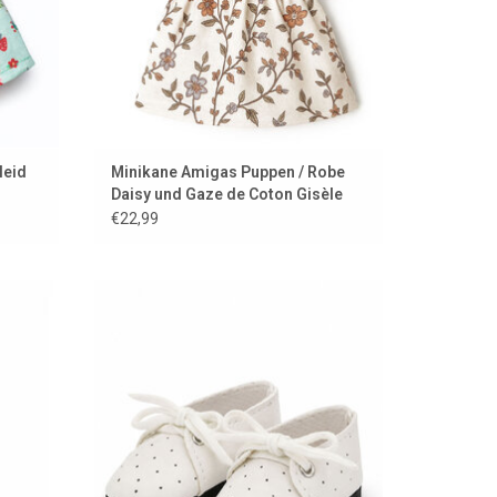
leid
Minikane Amigas Puppen / Robe
Daisy und Gaze de Coton Gisèle
€22,99
eine
Weiße Schuhe von Paola Reina mit
Schnürsenkeln für Amigas-Puppen
EN
ZUM WARENKORB HINZUFÜGEN