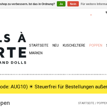
shop zu verbessern. Ist das in Ordnung?
Ja
Nein
Für weitere Inform
STARTSEITE
NEU
KUSCHELTIERE
POPPEN
MARKEN
ode: AUG10) ☀︎ Steuerfrei für Bestellungen außer
ppen
STARTSEITE
/
POPPE