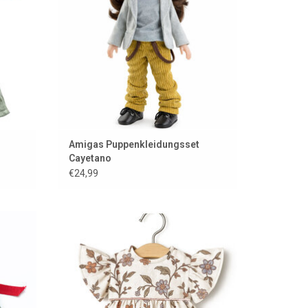
Amigas Puppenkleidungsset
Cayetano
€24,99
uppe
Puppenkleid für Amigas-Puppen der
französischen Marke Minikane
EN
ZUM WARENKORB HINZUFÜGEN