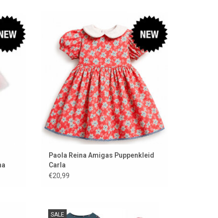
ppen
Kleidungsset für die Amigas-Puppen
EN
ZUM WARENKORB HINZUFÜGEN
Paola Reina Amigas Puppenkleid
na
Carla
€20,99
nikane
Amigas Puppenkleidungsset von Paola
SALE
Reina