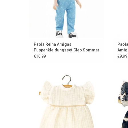
Paola Reina Amigas
Paola
Puppenkleidungsset Cleo Sommer
Amig
€16,99
€9,99
Puppenkleid für Amigas-Puppen der
Pup
französischen Marke Minikane
f
ZUM WARENKORB HINZUFÜGEN
Z