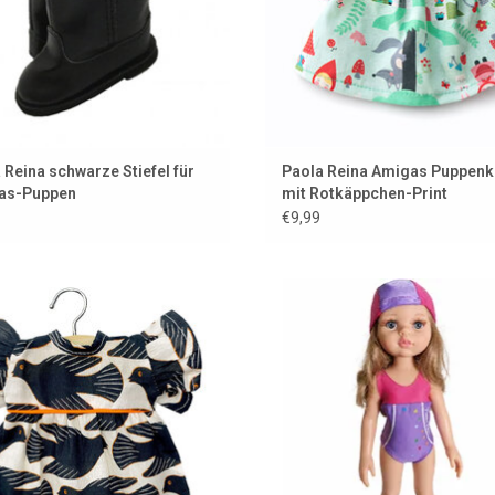
 Reina schwarze Stiefel für
Paola Reina Amigas Puppenk
as-Puppen
mit Rotkäppchen-Print
€9,99
penkleid für Amigas-Puppen der
Badeanzug und Badekappe für d
ranzösischen Marke Minikane
Amigas-Puppe
UM WARENKORB HINZUFÜGEN
ZUM WARENKORB HINZUFÜG