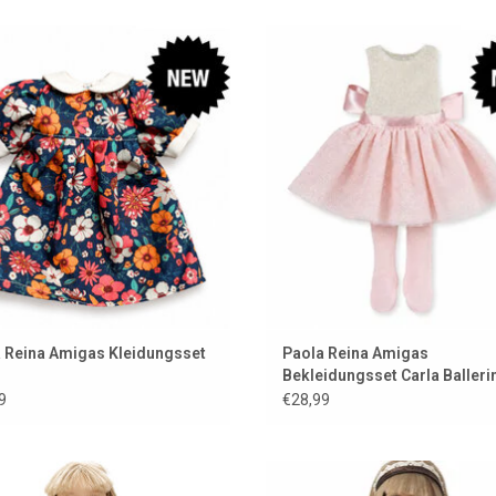
idungsset für die Amigas-Puppen
Kleidungsset für die Amigas-Pu
UM WARENKORB HINZUFÜGEN
ZUM WARENKORB HINZUFÜG
 Reina Amigas Kleidungsset
Paola Reina Amigas
Bekleidungsset Carla Balleri
9
€28,99
idungsset für die Amigas-Puppen
Wunderschönes Samtkleid von Mi
für die Amigas-Puppen