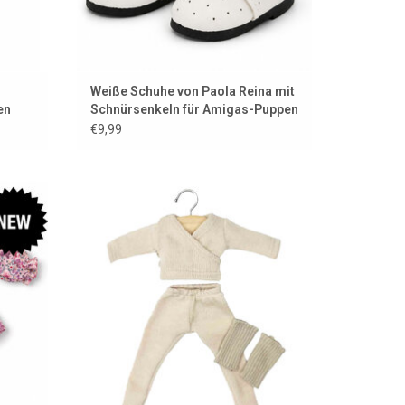
Weiße Schuhe von Paola Reina mit
en
Schnürsenkeln für Amigas-Puppen
€9,99
ppen
Kleidungsset für deine Amigas-Puppe.
Entworfen von der französischen Marke
EN
Minikane.
ZUM WARENKORB HINZUFÜGEN