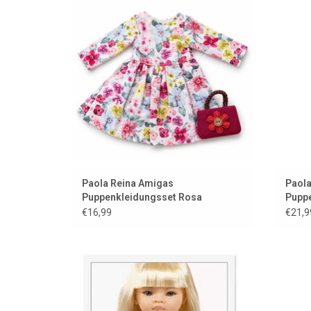
Z
ZUM WARENKORB HINZUFÜGEN
Paola Reina Amigas
Paola
Puppenkleidungsset Rosa
Pupp
€16,99
€21,9
Kunstpelzweste für Ihre (Schweiß-)Amigas-
Kurz
Puppe
Z
ZUM WARENKORB HINZUFÜGEN