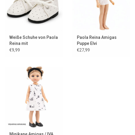
Weiße Schuhe von Paola
Paola Reina Amigas
Reina mit
Puppe Elvi
Schnürsenkeln für
€9,99
€27,99
Amigas-Puppen
Minikane Amigas / IVA