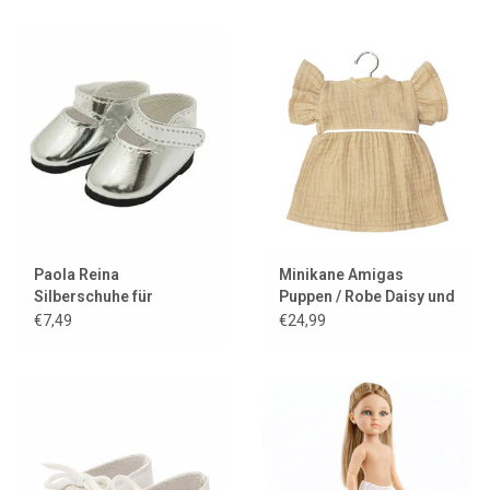
Paola Reina
Minikane Amigas
Silberschuhe für
Puppen / Robe Daisy und
Amigas-Puppen
Gaze aus Baumwolle mit
€7,49
€24,99
Passepoil