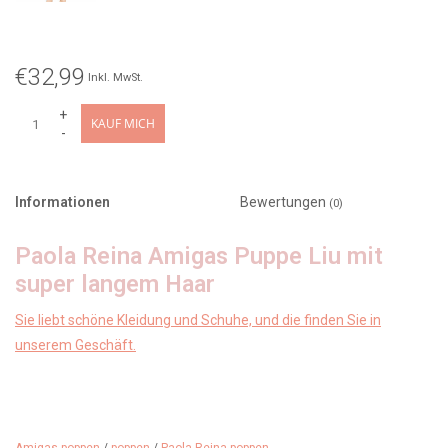
€32,99
Inkl. MwSt.
+
KAUF MICH
-
Informationen
Bewertungen
(0)
Paola Reina Amigas Puppe Liu mit
super langem Haar
Sie liebt schöne Kleidung und Schuhe, und die finden Sie in
unserem Geschäft.
Größe: 32 cm
Hergestellt in: Spanien (Puppenfabrik Paola Reina)
Besonderheit: Amigas-Puppen können ohne Unterstützung