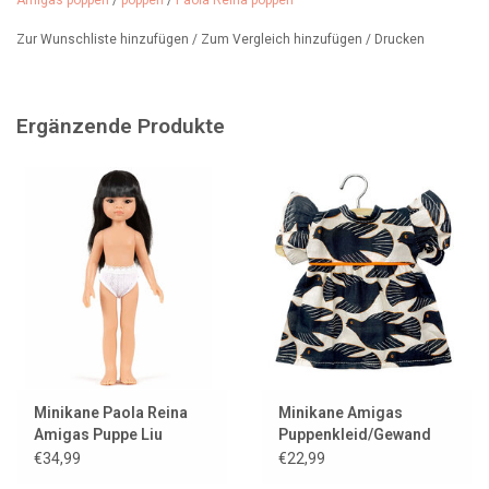
selbstständig aufrecht stehen, Liu hat sehr langes schwarzes
Amigas poppen
/
poppen
/
Paola Reina poppen
Haar mit Pony, sie trägt ein Unterwäsche-Set.
Alter: ab 3 Jahren
Zur Wunschliste hinzufügen
/
Zum Vergleich hinzufügen
/
Drucken
Ergänzende Produkte
Minikane Paola Reina
Minikane Amigas
Amigas Puppe Liu
Puppenkleid/Gewand
Daisy Salambo
€34,99
€22,99