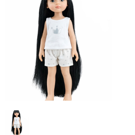
Lookbooks
Marken