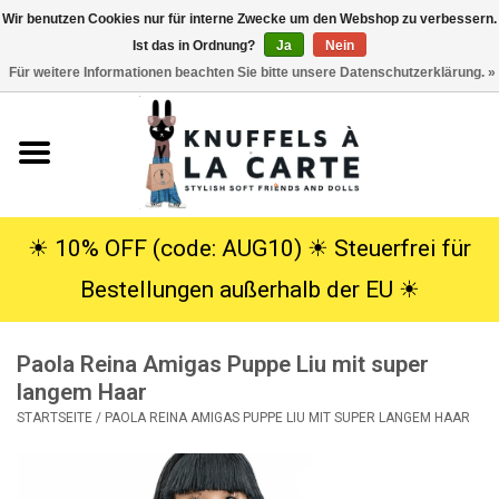
Wir benutzen Cookies nur für interne Zwecke um den Webshop zu verbessern.
Ist das in Ordnung?
Ja
Nein
EUR
/
USD
0 Artikel - €0,00
Für weitere Informationen beachten Sie bitte unsere Datenschutzerklärung. »
Startseite
Neu
Kuscheltiere
☀︎ 10% OFF (code: AUG10) ☀︎ Steuerfrei für
Bestellungen außerhalb der EU ☀︎
Poppen
Paola Reina Amigas Puppe Liu mit super
SALE
langem Haar
STARTSEITE
/
PAOLA REINA AMIGAS PUPPE LIU MIT SUPER LANGEM HAAR
Geschenke
Info