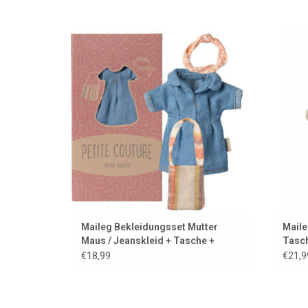
Trendy, stylisches Bekleidungsset für
Maileg
Mutter Maus von Maileg.
Z
ZUM WARENKORB HINZUFÜGEN
Maileg Bekleidungsset Mutter
Maile
Maus / Jeanskleid + Tasche +
Tasc
Stirnband
€18,99
€21,9
Maileg-Mäusebrautpaar in einer Schachtel
Ceri