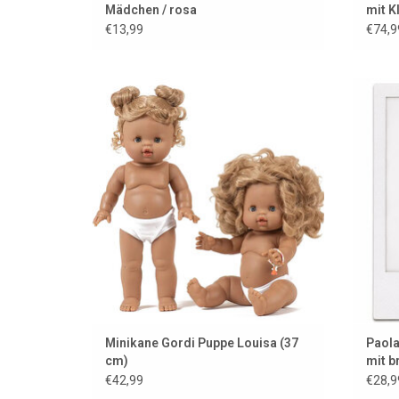
Mädchen / rosa
mit K
€13,99
€74,9
Die wunderschöne Louisa der
Ami
französischen Marke Minikane...
Z
ZUM WARENKORB HINZUFÜGEN
Minikane Gordi Puppe Louisa (37
Paola
cm)
mit b
€42,99
€28,9