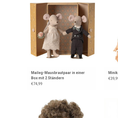
w
ZUM WARENKORB HINZUFÜGEN
Z
Maileg-Mausbrautpaar in einer
Minik
Box mit 2 Ständern
€39,9
€74,99
Charlie ist eine Gordi-Puppe der
Ami
französischen Marke Minikane in
Z
Zusammenarbeit mit Paola Reina.