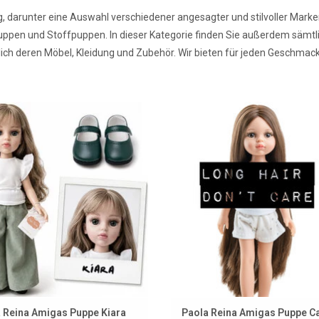
arunter eine Auswahl verschiedener angesagter und stilvoller Marke
 Puppen und Stoffpuppen. In dieser Kategorie finden Sie außerdem sämt
ch deren Möbel, Kleidung und Zubehör. Wir bieten für jeden Geschmack 
as-Puppe Kiara mit Kleidung und
Die wunderschöne Carol von Paol
Schuhen
mit extrem langem Haar! Dies ist
Puppe aus der Amigas-Serie
UM WARENKORB HINZUFÜGEN
ZUM WARENKORB HINZUFÜG
 Reina Amigas Puppe Kiara
Paola Reina Amigas Puppe C