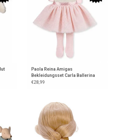
Hut
Paola Reina Amigas
Bekleidungsset Carla Ballerina
€28,99
einer
Minikane Gordi pop Aliénor
ZUM WARENKORB HINZUFÜGEN
EN