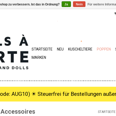
shop zu verbessern. Ist das in Ordnung?
Ja
Nein
Für weitere Inform
STARTSEITE
NEU
KUSCHELTIERE
POPPEN
MARKEN
ode: AUG10) ☀︎ Steuerfrei für Bestellungen außer
d Accessoires
STARTSEITE