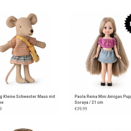
 Kleine Schwester Maus mit Tasche
Soraya ist eine Mini-Amigas-Pupp
kleine Schwester der Amigas-Pu
UM WARENKORB HINZUFÜGEN
ZUM WARENKORB HINZUFÜG
g Kleine Schwester Maus mit
Paola Reina Mini Amigas Pup
he
Soraya / 21 cm
9
€39,99
se, eine Minikane Gordi Puppe mit
Zweiteiliges Bekleidungsset für G