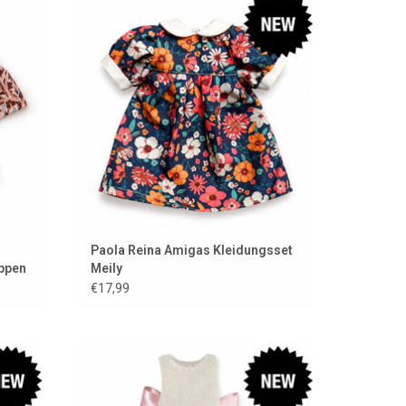
inikane
ZUM WARENKORB HINZUFÜGEN
EN
Paola Reina Amigas Kleidungsset
uppen
Meily
€17,99
ppe
Kleidungsset für die Amigas-Puppen
EN
ZUM WARENKORB HINZUFÜGEN