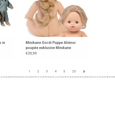
 in
Minikane Gordi Puppe Aliénor
poupée exklusive Minikane
€39,99
1
2
3
4
5
23