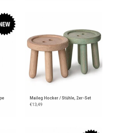
e, die
Holzhocker von Maileg für das Mäusehaus
ppen.
ZUM WARENKORB HINZUFÜGEN
EN
pe
Maileg Hocker / Stühle, 2er-Set
€13,49
ordi-
Kleidungsset für die Amigas-Puppen