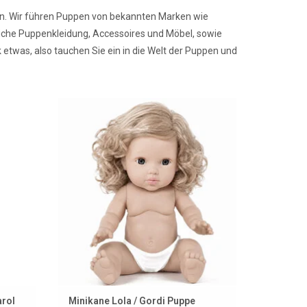
n. Wir führen Puppen von bekannten Marken wie
liche Puppenkleidung, Accessoires und Möbel, sowie
etwas, also tauchen Sie ein in die Welt der Puppen und
a Reina
Lola ist die neueste Puppe der
 eine
französischen Marke Minikane, limitierte
.
Auflage
EN
ZUM WARENKORB HINZUFÜGEN
arol
Minikane Lola / Gordi Puppe