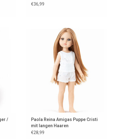
€36,99
 in
Wunderschöne Amigas-Puppe Cristi mit
langen Haaren.
EN
ZUM WARENKORB HINZUFÜGEN
er /
Paola Reina Amigas Puppe Cristi
mit langen Haaren
€28,99