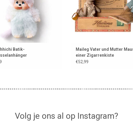
hichi Batik-
Maileg Vater und Mutter Maus
üsselanhänger
einer Zigarrenkiste
9
€52,99
Volg je ons al op Instagram?