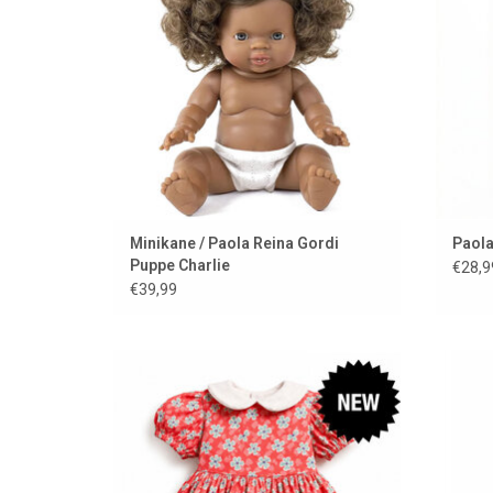
ZUM WARENKORB HINZUFÜGEN
Minikane / Paola Reina Gordi
Paola
Puppe Charlie
€28,9
€39,99
Kleidungsset für die Amigas-Puppen
M
ZUM WARENKORB HINZUFÜGEN
Z