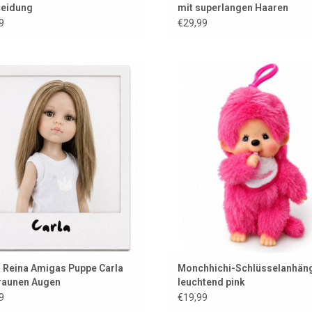
leidung
mit superlangen Haaren
9
€29,99
gas-Puppe Carla von Paola Reina
Monchhichi-Schlüsselanhänger
leuchtendem Pink
UM WARENKORB HINZUFÜGEN
ZUM WARENKORB HINZUFÜG
 Reina Amigas Puppe Carla
Monchhichi-Schlüsselanhäng
raunen Augen
leuchtend pink
9
€19,99