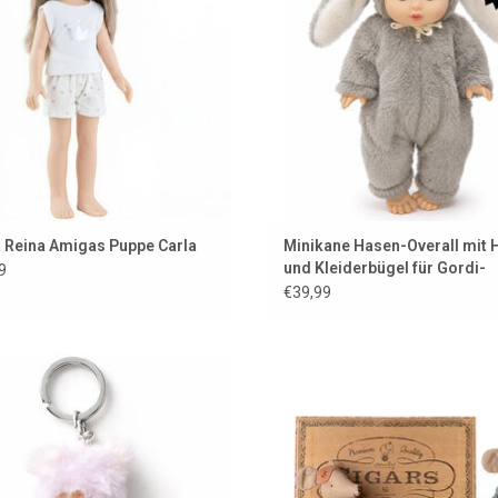
 Reina Amigas Puppe Carla
Minikane Hasen-Overall mit 
und Kleiderbügel für Gordi-
9
Puppen
€39,99
onchhichi Schlüsselanhänger
Maileg Vater und Mutter Maus in 
Zigarrenkiste
UM WARENKORB HINZUFÜGEN
ZUM WARENKORB HINZUFÜG