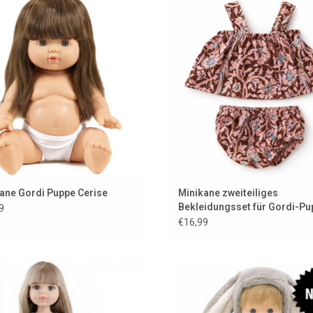
underschönem, langem Haar.
Puppen der französischen Marke M
UM WARENKORB HINZUFÜGEN
ZUM WARENKORB HINZUFÜG
ane Gordi Puppe Cerise
Minikane zweiteiliges
Bekleidungsset für Gordi-P
9
€16,99
gas-Puppe Carla von Paola Reina
Hasenkostüm für Ihre Gordi-Pu
UM WARENKORB HINZUFÜGEN
ZUM WARENKORB HINZUFÜG