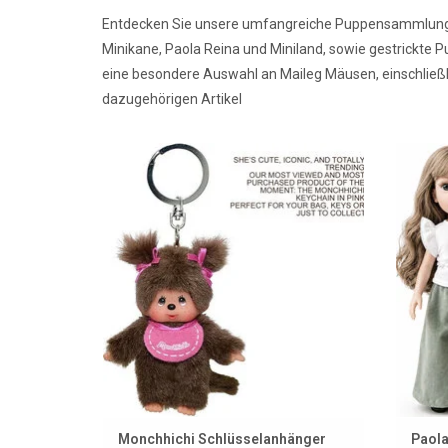
Entdecken Sie unsere umfangreiche Puppensammlung, d
Minikane, Paola Reina und Miniland, sowie gestrickte
eine besondere Auswahl an Maileg Mäusen, einschließli
dazugehörigen Artikel
Monchhichi Schlüsselanhänger
Amig
ZUM WARENKORB HINZUFÜGEN
Z
Monchhichi Schlüsselanhänger
Paola