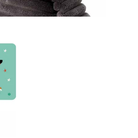
 Karte
 ein
darauf
nn auch
EN