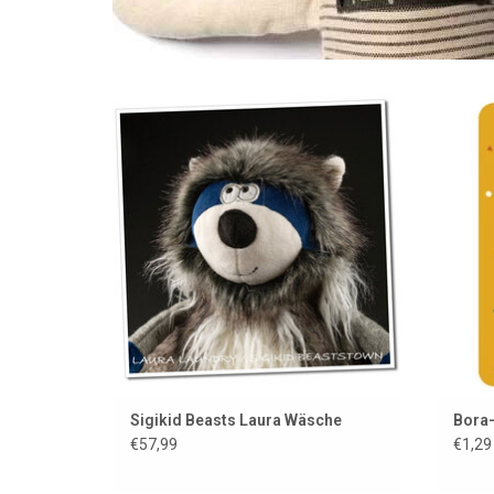
Dieses Kuscheltier besitzt einen
Dies
Waschsalon....
werd
Etik
ZUM WARENKORB HINZUFÜGEN
werd
Z
Sigikid Beasts Laura Wäsche
Bora-
€57,99
€1,29