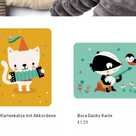
e Karte kann nicht direkt bedruckt
Wir können nicht direkt auf diese
en. Auf Wunsch kann jedoch ein
drucken. Falls gewünscht, kann
ett mit einer Nachricht angebracht
gedrucktes Etikett mit Nachricht 
en. Die Karte kann auch separat
angebracht werden. Das Ticket ka
erworben werden.
separat gekauft werden.
UM WARENKORB HINZUFÜGEN
ZUM WARENKORB HINZUFÜG
Kartenkatze mit Akkordeon
Bora Dachs Karte
€1,29