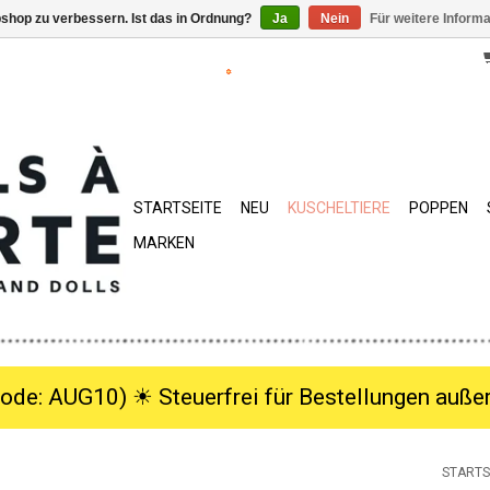
shop zu verbessern. Ist das in Ordnung?
Ja
Nein
Für weitere Inform
STARTSEITE
NEU
KUSCHELTIERE
POPPEN
MARKEN
ode: AUG10) ☀︎ Steuerfrei für Bestellungen außer
STARTS