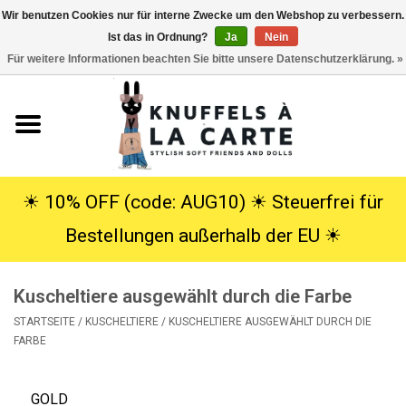
Wir benutzen Cookies nur für interne Zwecke um den Webshop zu verbessern.
Ist das in Ordnung?
Ja
Nein
EUR
/
USD
0 Artikel - €0,00
Für weitere Informationen beachten Sie bitte unsere Datenschutzerklärung. »
Startseite
Neu
Kuscheltiere
☀︎ 10% OFF (code: AUG10) ☀︎ Steuerfrei für
Bestellungen außerhalb der EU ☀︎
Poppen
Kuscheltiere ausgewählt durch die Farbe
SALE
STARTSEITE
/
KUSCHELTIERE
/
KUSCHELTIERE AUSGEWÄHLT DURCH DIE
FARBE
Geschenke
Info
GOLD