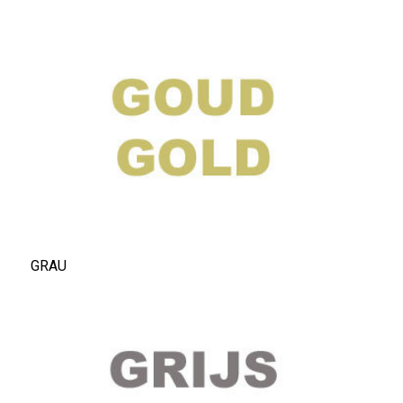
Lookbooks
Marken
GRAU