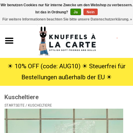
Wir benutzen Cookies nur für interne Zwecke um den Webshop zu verbessern.
Ist das in Ordnung?
Ja
Nein
EUR
/
USD
0 Artikel - €0,00
Für weitere Informationen beachten Sie bitte unsere Datenschutzerklärung. »
Startseite
Neu
Kuscheltiere
☀︎ 10% OFF (code: AUG10) ☀︎ Steuerfrei für
Bestellungen außerhalb der EU ☀︎
Poppen
Kuscheltiere
SALE
STARTSEITE
/
KUSCHELTIERE
Geschenke
Info