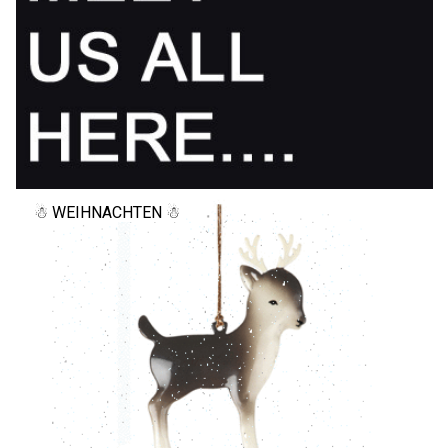
☃ WEIHNACHTEN ☃