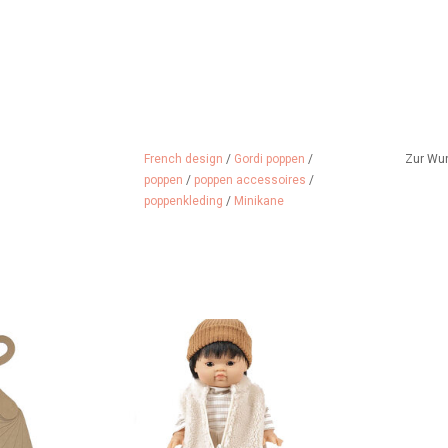
French design
/
Gordi poppen
/
Zur Wu
poppen
/
poppen accessoires
/
poppenkleding
/
Minikane
 aus Karton der
Beige Skihose mit Riemen unter
arke Minikane
dem Fuß und gestreiftem
Pullover für die Gordi-Puppen
 HINZUFÜGEN
ZUM WARENKORB HINZUFÜGEN