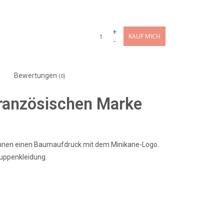
+
KAUF MICH
-
Bewertungen
(0)
 französischen Marke
innen einen Baumaufdruck mit dem Minikane-Logo.
uppenkleidung.