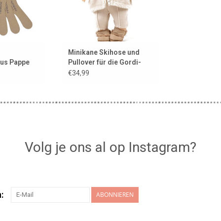
Minikane Skihose und
aus Pappe
Pullover für die Gordi-
-Logo
Puppen
€34,99
Volg je ons al op Instagram?
:
ABONNIEREN