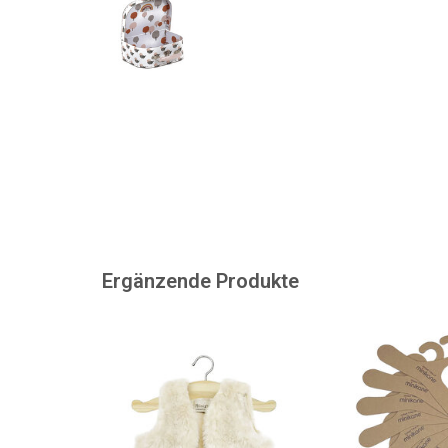
Ergänzende Produkte
Ärmellose Kunstpelzweste für
Zehn Kleiderbügel
Ihre Gordi-Puppe!
französischen M
ZUM WARENKORB HINZUFÜGEN
ZUM WARENKORB