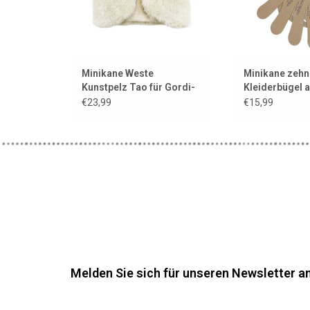
Minikane Weste
Minikane zehn
Kunstpelz Tao für Gordi-
Kleiderbügel 
Puppen / ecru
mit Minikane
€23,99
€15,99
Melden Sie sich für unseren Newsletter an