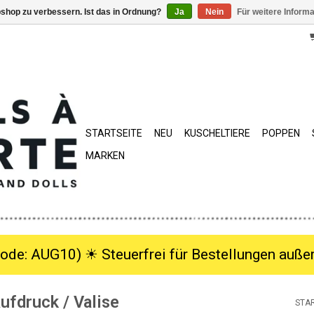
shop zu verbessern. Ist das in Ordnung?
Ja
Nein
Für weitere Inform
STARTSEITE
NEU
KUSCHELTIERE
POPPEN
MARKEN
ode: AUG10) ☀︎ Steuerfrei für Bestellungen außer
ufdruck / Valise
STA