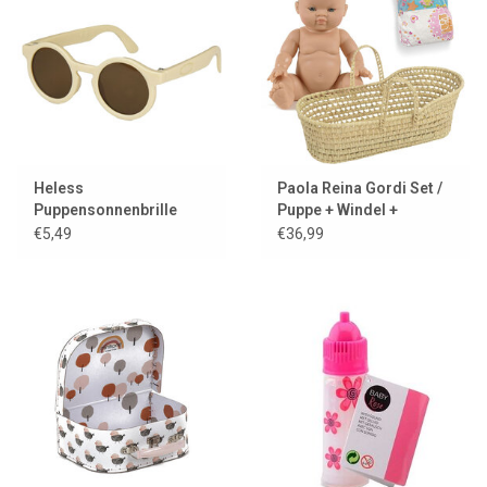
Lookbooks
Marken
Heless
Paola Reina Gordi Set /
Puppensonnenbrille
Puppe + Windel +
beige
Moses-Korb
€5,49
€36,99