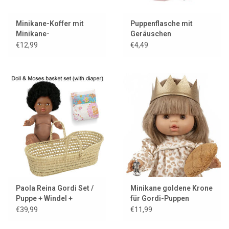
Minikane-Koffer mit
Puppenflasche mit
Minikane-
Geräuschen
Aufdruck/Vogel
€12,99
€4,49
Paola Reina Gordi Set /
Minikane goldene Krone
Puppe + Windel +
für Gordi-Puppen
Moses-Korb
€39,99
€11,99