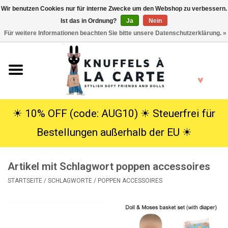
Wir benutzen Cookies nur für interne Zwecke um den Webshop zu verbessern.
Ist das in Ordnung?
Ja
Nein
EUR
/
USD
0 Artikel - €0,00
Für weitere Informationen beachten Sie bitte unsere Datenschutzerklärung. »
Startseite
Neu
Kuscheltiere
☀︎ 10% OFF (code: AUG10) ☀︎ Steuerfrei für
Bestellungen außerhalb der EU ☀︎
Poppen
Artikel mit Schlagwort poppen accessoires
SALE
STARTSEITE
/
SCHLAGWORTE
/
POPPEN ACCESSOIRES
Geschenke
Info