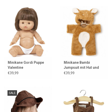
Minikane Gordi Puppe
Minikane Bambi
Valentine
Jumpsuit mit Hut und
Kleiderbügel für Gordi
€39,99
€39,99
Puppen
SALE