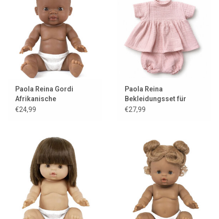
Paola Reina Gordi
Paola Reina
Afrikanische
Bekleidungsset für
Jungenpuppe mit
Gordi-Puppen
€24,99
€27,99
Minikane-Hosen