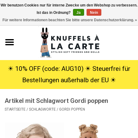
Wir benutzen Cookies nur für interne Zwecke um den Webshop zu verbessern.
Ist das in Ordnung?
Ja
Nein
EUR
/
USD
0 Artikel - €0,00
Für weitere Informationen beachten Sie bitte unsere Datenschutzerklärung. »
Startseite
Neu
Kuscheltiere
☀︎ 10% OFF (code: AUG10) ☀︎ Steuerfrei für
Bestellungen außerhalb der EU ☀︎
Poppen
Artikel mit Schlagwort Gordi poppen
SALE
STARTSEITE
/
SCHLAGWORTE
/
GORDI POPPEN
Geschenke
Info