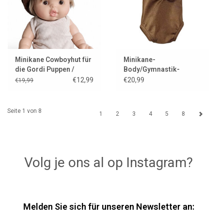
Minikane Cowboyhut für
Minikane-
die Gordi Puppen /
Body/Gymnastik-
Ausstellungsmodell
Trikot/Justaucorps für
€12,99
€20,99
€19,99
Gordi-Puppen /
Schokolade
Seite 1 von 8
1
2
3
4
5
8
Volg je ons al op Instagram?
Melden Sie sich für unseren Newsletter an: