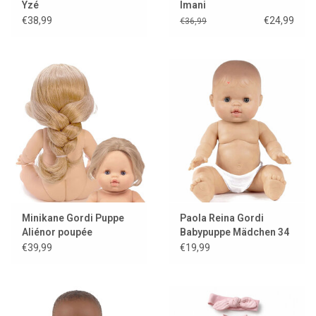
Yzé
Imani
€38,99
€24,99
€36,99
Minikane Gordi Puppe
Paola Reina Gordi
Aliénor poupée
Babypuppe Mädchen 34
exklusive Minikane
cm
€39,99
€19,99