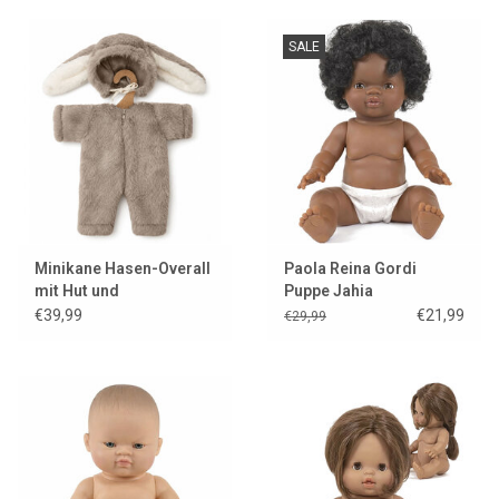
SALE
Minikane Hasen-Overall
Paola Reina Gordi
mit Hut und
Puppe Jahia
Kleiderbügel für Gordi-
€39,99
€21,99
€29,99
Puppen