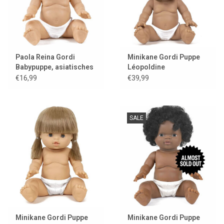
Paola Reina Gordi
Minikane Gordi Puppe
Babypuppe, asiatisches
Léopoldine
Mädchen, helle Augen
€16,99
€39,99
SALE
Minikane Gordi Puppe
Minikane Gordi Puppe