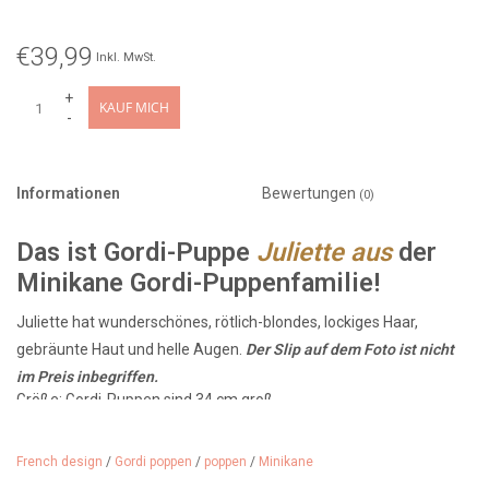
€39,99
Inkl. MwSt.
+
KAUF MICH
-
Informationen
Bewertungen
(0)
Das ist Gordi-Puppe
Juliette aus
der
Minikane Gordi-Puppenfamilie!
Juliette hat wunderschönes, rötlich-blondes, lockiges Haar,
gebräunte Haut und helle Augen.
Der Slip auf dem Foto ist nicht
im Preis inbegriffen.
Größe: Gordi-Puppen sind 34 cm groß
Charakteristik: leichter Vanilleduft
Hergestellt in: Spanien, Puppenfabrik Paola Reina
Alter: empfohlen ab 3 Jahren
French design
/
Gordi poppen
/
poppen
/
Minikane
Designer: Minikane