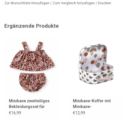
In unserem Geschäft finden Sie eine große und stilvolle Auswahl
Zur Wunschliste hinzufügen
/
Zum Vergleich hinzufügen
/
Drucken
an Kleidung, Schuhen und Accessoires für diese wunderschönen
Puppen. Darunter Marken wie Minikane, aber auch Paola Reina,
Hollie, Heless und byAstrup.
Ergänzende Produkte
Minikane zweiteiliges
Minikane-Koffer mit
Bekleidungsset für
Minikane-
Gordi-Puppen
Aufdruck/Vogel
€16,99
€12,99