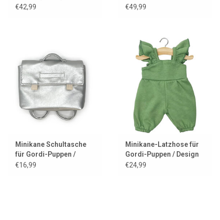
Miami
€42,99
€49,99
Minikane Schultasche
Minikane-Latzhose für
für Gordi-Puppen /
Gordi-Puppen / Design
silber
Claudie und Molton-
€16,99
€24,99
Ortie