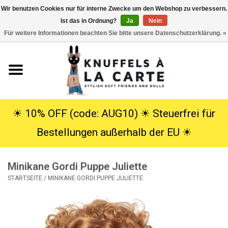
Wir benutzen Cookies nur für interne Zwecke um den Webshop zu verbessern.
Ist das in Ordnung?
Ja
Nein
EUR
/
USD
0 Artikel - €0,00
Für weitere Informationen beachten Sie bitte unsere Datenschutzerklärung. »
Startseite
Neu
Kuscheltiere
☀︎ 10% OFF (code: AUG10) ☀︎ Steuerfrei für
Bestellungen außerhalb der EU ☀︎
Poppen
Minikane Gordi Puppe Juliette
SALE
STARTSEITE
/
MINIKANE GORDI PUPPE JULIETTE
Geschenke
Info