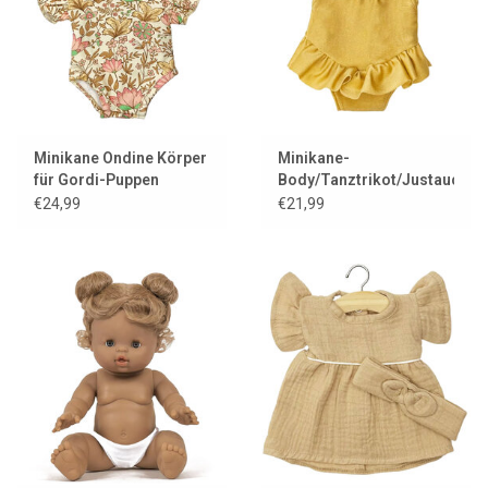
Minikane Ondine Körper
Minikane-
für Gordi-Puppen
Body/Tanztrikot/Justaucorp
Maïa und Lycra Gold
€24,99
€21,99