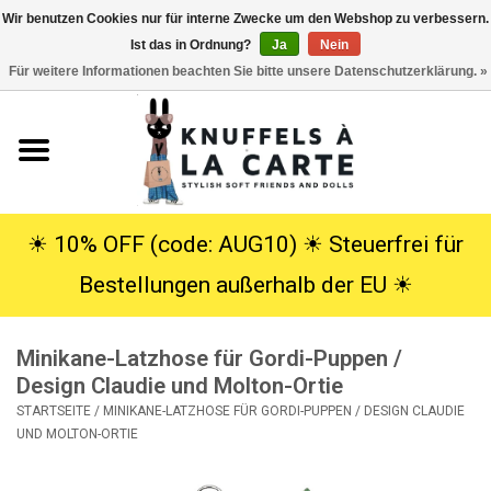
Wir benutzen Cookies nur für interne Zwecke um den Webshop zu verbessern.
Ist das in Ordnung?
Ja
Nein
EUR
/
USD
0 Artikel - €0,00
Für weitere Informationen beachten Sie bitte unsere Datenschutzerklärung. »
Startseite
Neu
Kuscheltiere
☀︎ 10% OFF (code: AUG10) ☀︎ Steuerfrei für
Bestellungen außerhalb der EU ☀︎
Poppen
Minikane-Latzhose für Gordi-Puppen /
SALE
Design Claudie und Molton-Ortie
STARTSEITE
/
MINIKANE-LATZHOSE FÜR GORDI-PUPPEN / DESIGN CLAUDIE
Geschenke
UND MOLTON-ORTIE
Info