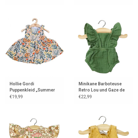
Hollie Gordi
Minikane Barboteuse
Puppenkleid „Summer
Retro Lou und Gaze de
Flower“
Coton Ortie / Gordi
€19,99
€22,99
Puppen