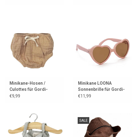
Gordi-Puppen
Minikane-Hosen /
Minikane LOONA
Culottes für Gordi-
Sonnenbrille für Gordi-
Puppen / Design: Latté
Puppen / Farbe: Rosa
€9,99
€11,99
SALE