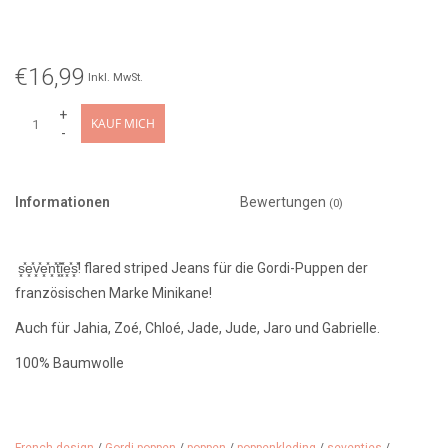
€16,99
Inkl. MwSt.
+
KAUF MICH
-
Informationen
Bewertungen
(0)
s͓̽e͓̽v͓̽e͓̽n͓̽t͓̽i͓̽e͓̽s͓̽! flared striped Jeans für die Gordi-Puppen der
französischen Marke Minikane!
Auch für Jahia, Zoé, Chloé, Jade, Jude, Jaro und Gabrielle.
100% Baumwolle