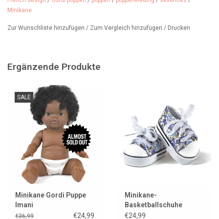
French design
/
Gordi poppen
/
poppen
/
poppenkleding
/
seventies
/
Minikane
Zur Wunschliste hinzufügen
/
Zum Vergleich hinzufügen
/
Drucken
Ergänzende Produkte
SALE
Minikane Gordi Puppe
Minikane-
Imani
Basketballschuhe
Komvers fleurs für
€24,99
€24,99
€36,99