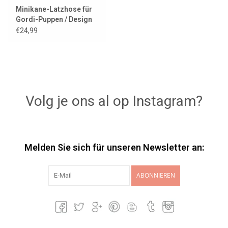
Minikane-Latzhose für
Gordi-Puppen / Design
Claudie und Molton-
€24,99
Ortie
Volg je ons al op Instagram?
Melden Sie sich für unseren Newsletter an:
ABONNIEREN