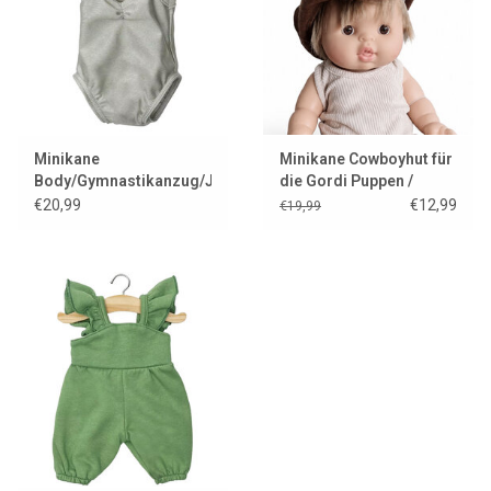
Minikane
Minikane Cowboyhut für
Body/Gymnastikanzug/Justaucorps
die Gordi Puppen /
für Gordi-Puppen /
Ausstellungsmodell
€20,99
€12,99
€19,99
Perlgrau