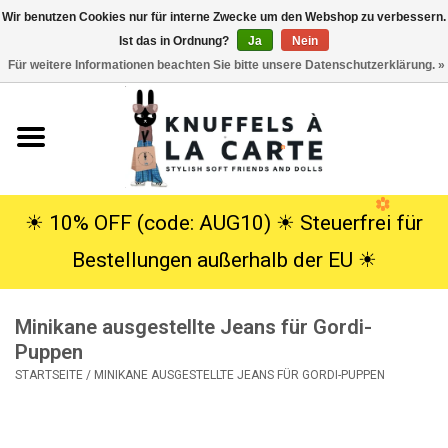
Wir benutzen Cookies nur für interne Zwecke um den Webshop zu verbessern.
Ist das in Ordnung?
Ja
Nein
EUR
/
USD
0 Artikel - €0,00
Für weitere Informationen beachten Sie bitte unsere Datenschutzerklärung. »
Startseite
Neu
Kuscheltiere
☀︎ 10% OFF (code: AUG10) ☀︎ Steuerfrei für
Bestellungen außerhalb der EU ☀︎
Poppen
Minikane ausgestellte Jeans für Gordi-
SALE
Puppen
STARTSEITE
/
MINIKANE AUSGESTELLTE JEANS FÜR GORDI-PUPPEN
Geschenke
Info