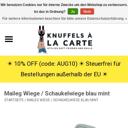
Wir benutzen Cookies nur für interne Zwecke um den Webshop zu verbessern.
Ist das in Ordnung?
Ja
Nein
EUR
/
USD
0 Artikel - €0,00
Für weitere Informationen beachten Sie bitte unsere Datenschutzerklärung. »
Startseite
Neu
Kuscheltiere
☀︎ 10% OFF (code: AUG10) ☀︎ Steuerfrei für
Bestellungen außerhalb der EU ☀︎
Poppen
Maileg Wiege / Schaukelwiege blau mint
SALE
STARTSEITE
/
MAILEG WIEGE / SCHAUKELWIEGE BLAU MINT
Geschenke
Info