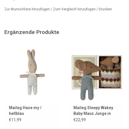
Ab 3 Jahren
Zur Wunschliste hinzufügen
/
Zum Vergleich hinzufügen
/
Drucken
Artikel-Nr.: 11-5104-00 / MY
Ergänzende Produkte
Maileg Hase my /
Maileg Sleepy Wakey
hellblau
Baby Maus Junge in
Streichholzschachtel
€11,99
€22,99