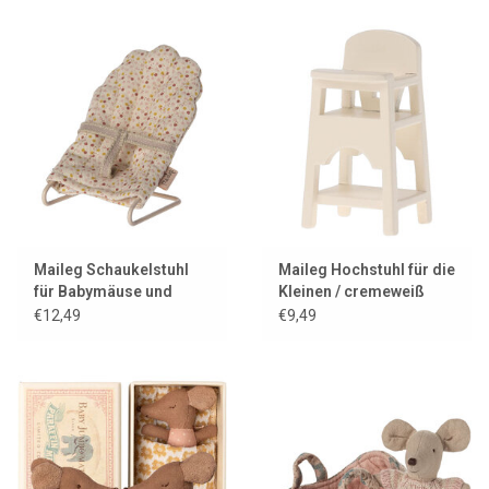
Maileg Schaukelstuhl
Maileg Hochstuhl für die
für Babymäuse und
Kleinen / cremeweiß
Hasen
€12,49
€9,49