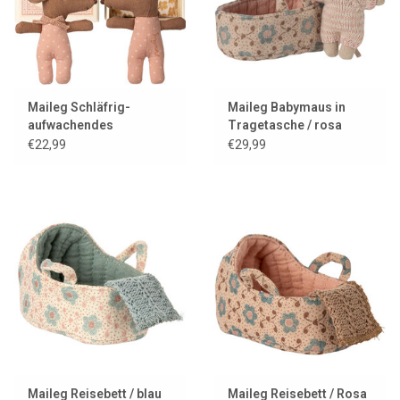
Maileg Schläfrig-
Maileg Babymaus in
aufwachendes
Tragetasche / rosa
Babymausmädchen in
€22,99
€29,99
Streichholzschachtel
mit Bettzeug
Maileg Reisebett / blau
Maileg Reisebett / Rosa