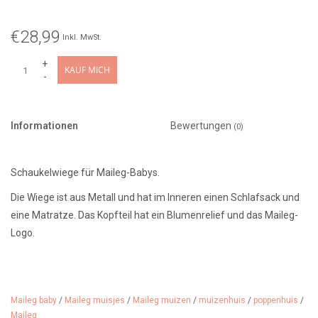
€28,99
Inkl. MwSt.
+
KAUF MICH
-
Informationen
Bewertungen
(0)
Schaukelwiege für Maileg-Babys.
Die Wiege ist aus Metall und hat im Inneren einen Schlafsack und
eine Matratze. Das Kopfteil hat ein Blumenrelief und das Maileg-
Logo.
Material: Metall
Maileg baby
/
Maileg muisjes
/
Maileg muizen
/
muizenhuis
/
poppenhuis
/
Farbe:
blau grün
Maileg