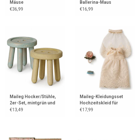
Mäuse
Ballerina-Maus
€36,99
€16,99
Maileg Hocker/Stühle,
Maileg-Kleidungsset
2er-Set, mintgrün und
Hochzeitskleid für
gelb
Mutter Maus
€13,49
€17,99