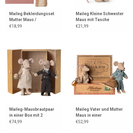
Maileg Bekleidungsset
Maileg Kleine Schwester
Mutter Maus /
Maus mit Tasche
Jeanskleid + Tasche +
€18,99
€21,99
Stirnband
Maileg-Mausbrautpaar
Maileg Vater und Mutter
in einer Box mit 2
Maus in einer
Ständern
Zigarrenkiste
€74,99
€52,99