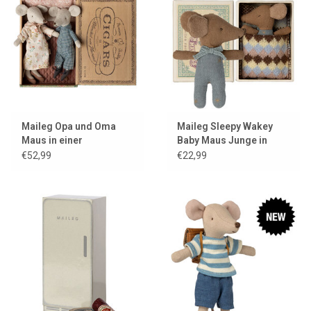
Maileg Opa und Oma
Maileg Sleepy Wakey
Maus in einer
Baby Maus Junge in
Zigarrenkiste
Streichholzschachtel
€52,99
€22,99