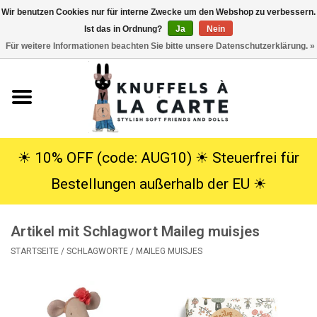
Wir benutzen Cookies nur für interne Zwecke um den Webshop zu verbessern.
Ist das in Ordnung?
Ja
Nein
EUR
/
USD
0 Artikel - €0,00
Für weitere Informationen beachten Sie bitte unsere Datenschutzerklärung. »
Startseite
Neu
Kuscheltiere
☀︎ 10% OFF (code: AUG10) ☀︎ Steuerfrei für
Bestellungen außerhalb der EU ☀︎
Poppen
Artikel mit Schlagwort Maileg muisjes
SALE
STARTSEITE
/
SCHLAGWORTE
/
MAILEG MUISJES
Geschenke
Info