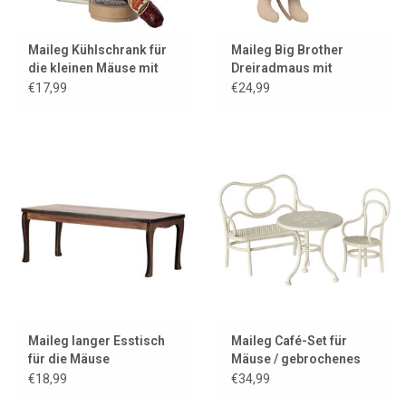
Maileg Kühlschrank für
Maileg Big Brother
die kleinen Mäuse mit
Dreiradmaus mit
Wurst und Camembert
Tasche / braun
€17,99
€24,99
Maileg langer Esstisch
Maileg Café-Set für
für die Mäuse
Mäuse / gebrochenes
Weiß
€18,99
€34,99