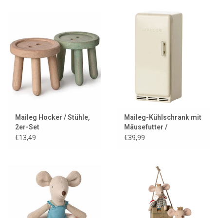
Maileg Hocker / Stühle,
Maileg-Kühlschrank mit
2er-Set
Mäusefutter /
cremeweiß
€13,49
€39,99