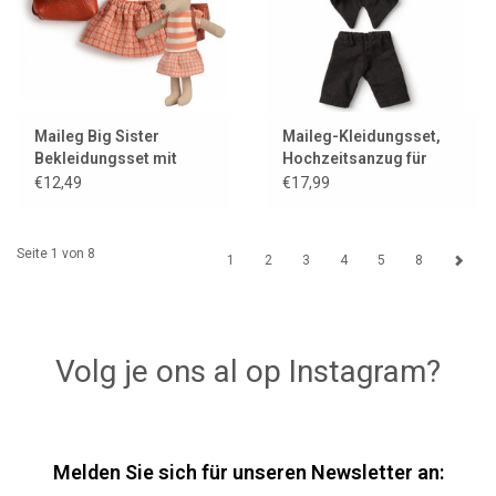
Maileg Big Sister
Maileg-Kleidungsset,
Bekleidungsset mit
Hochzeitsanzug für
Tasche / Koralle
Vater Maus
€12,49
€17,99
Seite 1 von 8
1
2
3
4
5
8
Volg je ons al op Instagram?
Melden Sie sich für unseren Newsletter an: