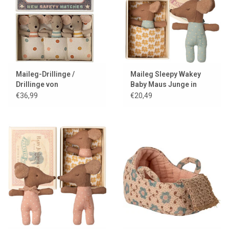
Maileg-Drillinge /
Maileg Sleepy Wakey
Drillinge von
Baby Maus Junge in
Babymäusen in einer
Streichholzschachtel
€36,99
€20,49
Streichholzschachtel