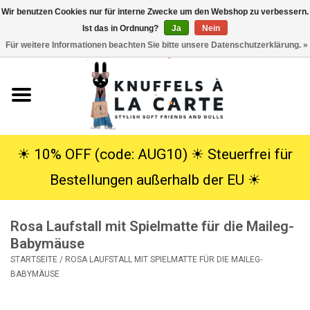
Wir benutzen Cookies nur für interne Zwecke um den Webshop zu verbessern.
Ist das in Ordnung?
Ja
Nein
EUR
/
USD
0 Artikel - €0,00
Für weitere Informationen beachten Sie bitte unsere Datenschutzerklärung. »
Startseite
Neu
Kuscheltiere
☀︎ 10% OFF (code: AUG10) ☀︎ Steuerfrei für
Bestellungen außerhalb der EU ☀︎
Poppen
Rosa Laufstall mit Spielmatte für die Maileg-
SALE
Babymäuse
STARTSEITE
/
ROSA LAUFSTALL MIT SPIELMATTE FÜR DIE MAILEG-
Geschenke
BABYMÄUSE
Info