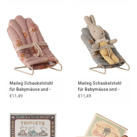
Maileg Schaukelstuhl
Maileg Schaukelstuhl
für Babymäuse und -
für Babymäuse und -
kaninchen / my / rosa
kaninchen / mein / blau
€11,49
€11,49