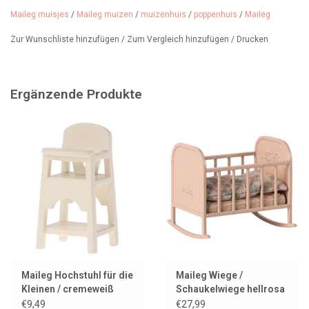
Maileg muisjes
/
Maileg muizen
/
muizenhuis
/
poppenhuis
/
Maileg
Zur Wunschliste hinzufügen
/
Zum Vergleich hinzufügen
/
Drucken
Ergänzende Produkte
Maileg Hochstuhl für die
Maileg Wiege /
Kleinen / cremeweiß
Schaukelwiege hellrosa
€9,49
€27,99