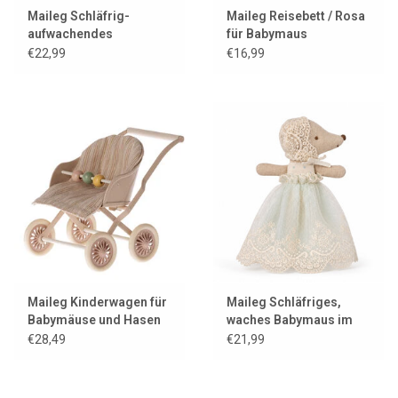
Maileg Schläfrig-
Maileg Reisebett / Rosa
aufwachendes
für Babymaus
Babymausmädchen in
€22,99
€16,99
Streichholzschachtel
mit Bettzeug
Maileg Kinderwagen für
Maileg Schläfriges,
Babymäuse und Hasen
waches Babymaus im
Taufkleid / Mint
€28,49
€21,99