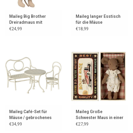
Maileg Big Brother
Maileg langer Esstisch
Dreiradmaus mit
für die Mäuse
Tasche / braun
€24,99
€18,99
Maileg Café-Set für
Maileg Große
Mäuse / gebrochenes
Schwester Maus in einer
Weiß
Streichholzschachtel
€34,99
€27,99