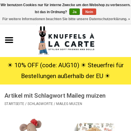
Wir benutzen Cookies nur für interne Zwecke um den Webshop zu verbessern.
Ist das in Ordnung?
Ja
Nein
EUR
/
USD
0 Artikel - €0,00
Für weitere Informationen beachten Sie bitte unsere Datenschutzerklärung. »
Startseite
Neu
Kuscheltiere
☀︎ 10% OFF (code: AUG10) ☀︎ Steuerfrei für
Bestellungen außerhalb der EU ☀︎
Poppen
Artikel mit Schlagwort Maileg muizen
SALE
STARTSEITE
/
SCHLAGWORTE
/
MAILEG MUIZEN
Geschenke
Info