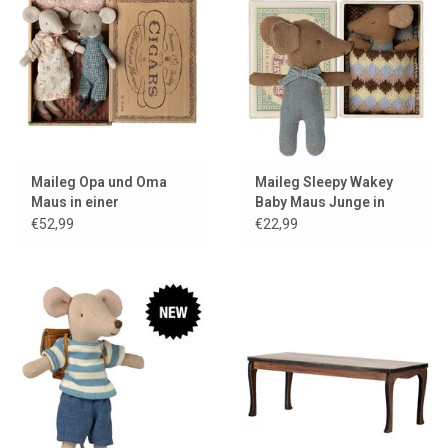
Maileg Opa und Oma
Maileg Sleepy Wakey
Maus in einer
Baby Maus Junge in
Zigarrenkiste
Streichholzschachtel
€52,99
€22,99