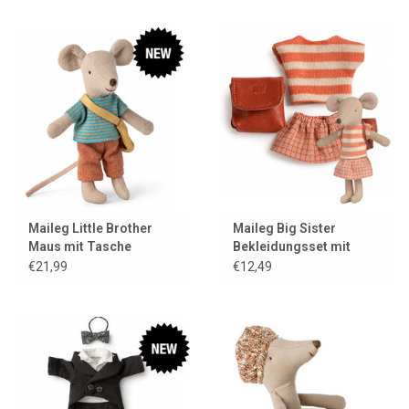
Maileg Little Brother
Maileg Big Sister
Maus mit Tasche
Bekleidungsset mit
Tasche / Koralle
€21,99
€12,49