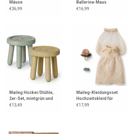
Mäuse
Ballerina-Maus
€36,99
€16,99
Maileg Hocker/Stühle,
Maileg-Kleidungsset
2er-Set, mintgrün und
Hochzeitskleid für
gelb
Mutter Maus
€13,49
€17,99