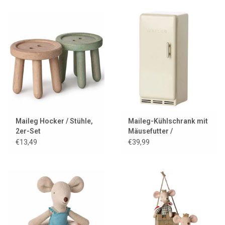
Maileg Hocker / Stühle,
Maileg-Kühlschrank mit
2er-Set
Mäusefutter /
cremeweiß
€13,49
€39,99