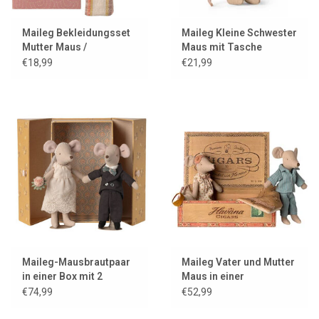
Maileg Bekleidungsset
Maileg Kleine Schwester
Mutter Maus /
Maus mit Tasche
Jeanskleid + Tasche +
€18,99
€21,99
Stirnband
Maileg-Mausbrautpaar
Maileg Vater und Mutter
in einer Box mit 2
Maus in einer
Ständern
Zigarrenkiste
€74,99
€52,99