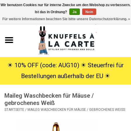
Wir benutzen Cookies nur für interne Zwecke um den Webshop zu verbessern.
Ist das in Ordnung?
Ja
Nein
EUR
/
USD
0 Artikel - €0,00
Für weitere Informationen beachten Sie bitte unsere Datenschutzerklärung. »
Startseite
Neu
Kuscheltiere
☀︎ 10% OFF (code: AUG10) ☀︎ Steuerfrei für
Bestellungen außerhalb der EU ☀︎
Poppen
Maileg Waschbecken für Mäuse /
SALE
gebrochenes Weiß
STARTSEITE
/
MAILEG WASCHBECKEN FÜR MÄUSE / GEBROCHENES WEISS
Geschenke
Info