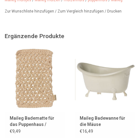
Maileg muisjes
/
Maileg muizen
/
muizenhuis
/
poppenhuis
/
Maileg
Produktnummer: 11-5234-00
Zur Wunschliste hinzufügen
/
Zum Vergleich hinzufügen
/
Drucken
Schauen Sie sich auch unsere anderen Maileg-Mäuseprodukte an.
Ergänzende Produkte
Maileg Badematte für
Maileg Badewanne für
das Puppenhaus /
die Mäuse
Mäusehaus
€9,49
€16,49