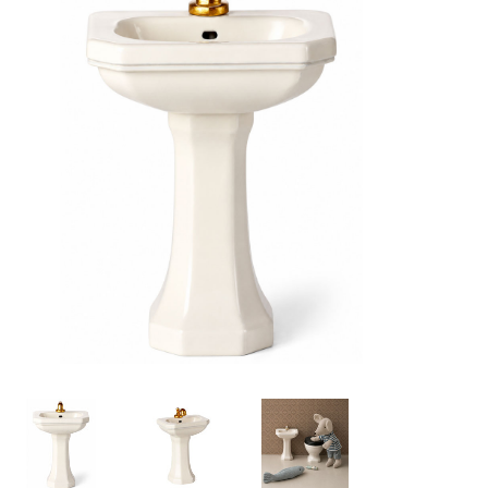
Lookbooks
Marken