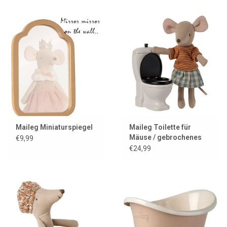
Maileg Miniaturspiegel
Maileg Toilette für
Mäuse / gebrochenes
€9,99
Weiß
€24,99