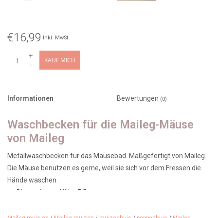
€16,99
Inkl. MwSt.
+
KAUF MICH
-
Informationen
Bewertungen
(0)
Waschbecken für die Maileg-Mäuse
von Maileg
Metallwaschbecken für das Mäusebad. Maßgefertigt von Maileg.
Die Mäuse benutzen es gerne, weil sie sich vor dem Fressen die
Hände waschen.
Dimensionen: Höhe 7,5 cm
Alter: ab 3 Jahren
Material: Metall