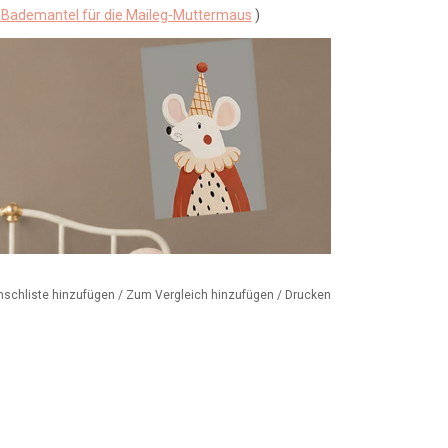
a Bademantel für die Maileg-Muttermaus
)
nschliste hinzufügen
/
Zum Vergleich hinzufügen
/
Drucken