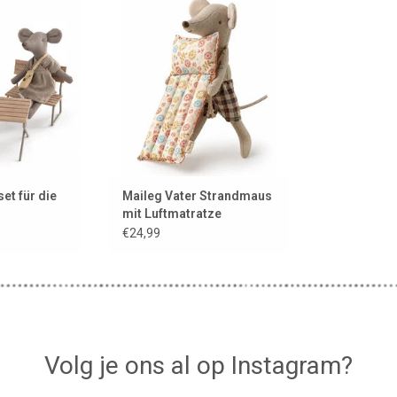
Luftmatratze.
 HINZUFÜGEN
ZUM WARENKORB HINZUFÜGEN
et für die
Maileg Vater Strandmaus
mit Luftmatratze
€24,99
Vater Maus ist nicht im Preis inbegriffen, kann
Ab 3 Jahren.
Volg je ons al op Instagram?