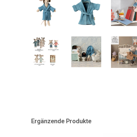
Ergänzende Produkte
Badewanne für die Maileg-
Gartenset für di