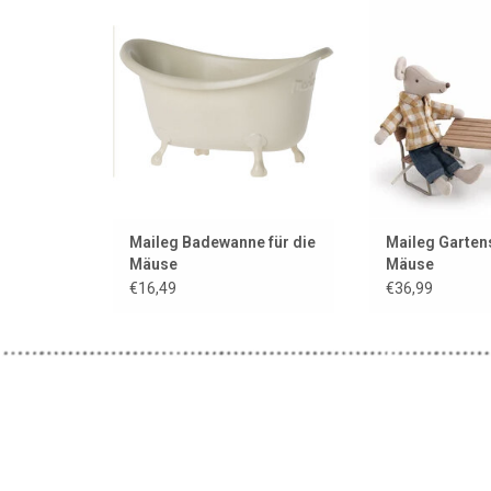
Mäuse von Maileg
ZUM WARENKORB
ZUM WARENKORB HINZUFÜGEN
Maileg Badewanne für die
Maileg Gartens
Mäuse
Mäuse
€16,49
€36,99