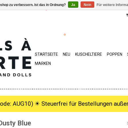
shop zu verbessern. Ist das in Ordnung?
Ja
Nein
Für weitere Inform
STARTSEITE
NEU
KUSCHELTIERE
POPPEN
MARKEN
ode: AUG10) ☀︎ Steuerfrei für Bestellungen außer
Dusty Blue