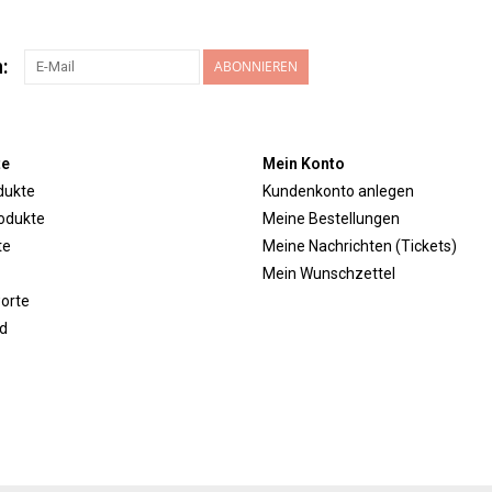
:
ABONNIEREN
te
Mein Konto
dukte
Kundenkonto anlegen
odukte
Meine Bestellungen
te
Meine Nachrichten (Tickets)
Mein Wunschzettel
orte
d