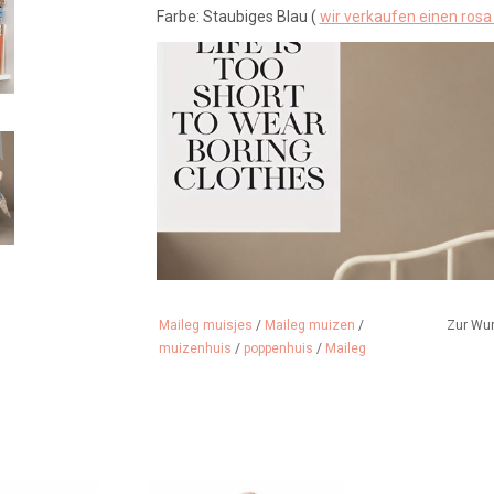
Farbe: Staubiges Blau (
wir verkaufen einen ros
Maileg muisjes
/
Maileg muizen
/
Zur Wu
muizenhuis
/
poppenhuis
/
Maileg
e Maileg-Mäuse
Vater Strandmaus mit seiner