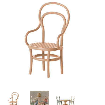
Lookbooks
Marken