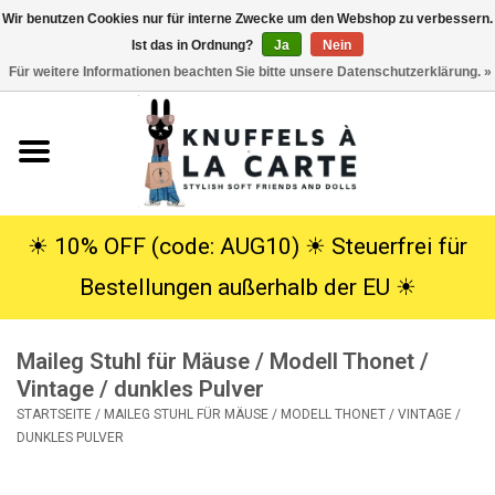
Wir benutzen Cookies nur für interne Zwecke um den Webshop zu verbessern.
Ist das in Ordnung?
Ja
Nein
EUR
/
USD
0 Artikel - €0,00
Für weitere Informationen beachten Sie bitte unsere Datenschutzerklärung. »
Startseite
Neu
Kuscheltiere
☀︎ 10% OFF (code: AUG10) ☀︎ Steuerfrei für
Bestellungen außerhalb der EU ☀︎
Poppen
Maileg Stuhl für Mäuse / Modell Thonet /
SALE
Vintage / dunkles Pulver
STARTSEITE
/
MAILEG STUHL FÜR MÄUSE / MODELL THONET / VINTAGE /
Geschenke
DUNKLES PULVER
Info