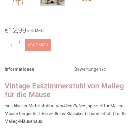
€12,99
Inkl. MwSt.
+
KAUF MICH
-
Informationen
Bewertungen
(0)
Vintage Esszimmerstuhl von Maileg
für die Mäuse
Ein stilvoller Metallstuhl in
dunklem Pulver
, speziell für Maileg-
Mäuse hergestellt. Ein zeitloser Klassiker (Thonet-Stuhl) für Ihr
Maileg-Mäusehaus.
Der Stuhl ist 8,5 cm hoch und aus Metall gefertigt.