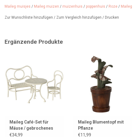
Geeignet für Kinder ab 3 Jahren.
Maileg muisjes
/
Maileg muizen
/
muizenhuis
/
poppenhuis
/
Roze
/
Maileg
Ein Muss für Maileg-Sammler.
Zur Wunschliste hinzufügen
/
Zum Vergleich hinzufügen
/
Drucken
Ergänzende Produkte
Maileg Café-Set für
Maileg Blumentopf mit
Mäuse / gebrochenes
Pflanze
Weiß
€34,99
€11,99