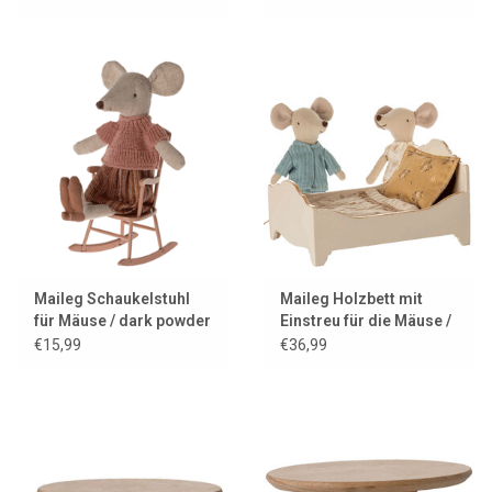
Maileg Schaukelstuhl
Maileg Holzbett mit
für Mäuse / dark powder
Einstreu für die Mäuse /
Off White
€15,99
€36,99