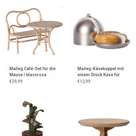
Maileg Café-Set für die
Maileg-Käsekuppel mit
Mäuse / blassrosa
einem Stück Käse für
die kleinen Mäuse
€29,99
€12,99