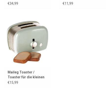
Küchenzeile für die
€34,99
€11,99
Mäuse
Maileg Toaster /
Toaster für die kleinen
Mäuse
€15,99