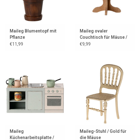
Maileg Blumentopf mit
Maileg ovaler
Pflanze
Couchtisch für Mäuse /
Holzfarbe
€11,99
€9,99
Maileg
Maileg-Stuhl / Gold für
Küchenarbeitsplatte /
die Mäuse