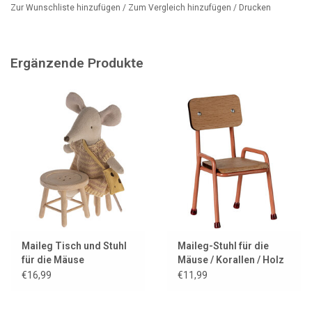
Zur Wunschliste hinzufügen
/
Zum Vergleich hinzufügen
/
Drucken
Geeignet für Kinder ab 3 Jahren.
Artikelnummer: 11-5006-01
Dies ist nur der Tisch; Mäuse, Stühle und andere Möbel sind nicht
Ergänzende Produkte
enthalten. Wir verkaufen eine große Maileg-Maus-Kollektion in
unserem Geschäft.
Wir verkaufen auch eine kleinere Version dieses Tisches, den
ovalen Couchtisch (solange der Vorrat reicht).
Maileg Tisch und Stuhl
Maileg-Stuhl für die
für die Mäuse
Mäuse / Korallen / Holz
€16,99
€11,99