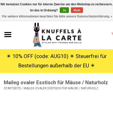
Wir benutzen Cookies nur für interne Zwecke um den Webshop zu verbessern.
Ist das in Ordnung?
Ja
Nein
EUR
/
USD
0 Artikel - €0,00
Für weitere Informationen beachten Sie bitte unsere Datenschutzerklärung. »
Startseite
Neu
Kuscheltiere
☀︎ 10% OFF (code: AUG10) ☀︎ Steuerfrei für
Bestellungen außerhalb der EU ☀︎
Poppen
Maileg ovaler Esstisch für Mäuse / Naturholz
SALE
STARTSEITE
/
MAILEG OVALER ESSTISCH FÜR MÄUSE / NATURHOLZ
Geschenke
Info