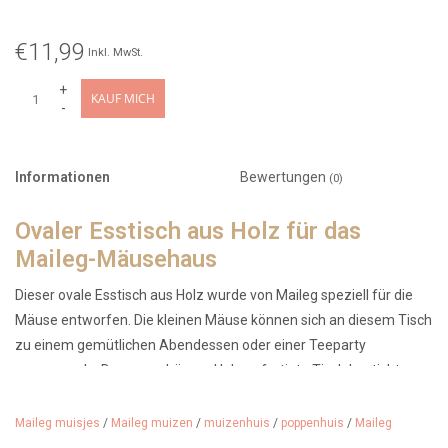
€11,99
Inkl. MwSt.
+
KAUF MICH
-
Informationen
Bewertungen
(0)
Ovaler Esstisch aus Holz für das
Maileg-Mäusehaus
Dieser ovale Esstisch aus Holz wurde von Maileg speziell für die
Mäuse entworfen. Die kleinen Mäuse können sich an diesem Tisch
zu einem gemütlichen Abendessen oder einer Teeparty
versammeln. Der aus schönem Holz gefertigte Tisch besticht
durch sein natürliches skandinavisches Design.
Maileg muisjes
/
Maileg muizen
/
muizenhuis
/
poppenhuis
/
Maileg
Der Tisch ist 5 cm hoch und 10 cm breit.