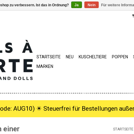
shop zu verbessern. Ist das in Ordnung?
Ja
Nein
Für weitere Inform
STARTSEITE
NEU
KUSCHELTIERE
POPPEN
MARKEN
ode: AUG10) ☀︎ Steuerfrei für Bestellungen außer
 einer
STARTSEITE