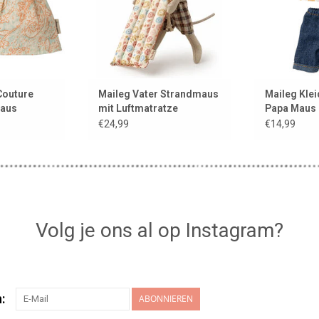
Couture
Maileg Vater Strandmaus
Maileg Klei
Maus
mit Luftmatratze
Papa Maus 
und Jeans
€24,99
€14,99
Volg je ons al op Instagram?
:
ABONNIEREN