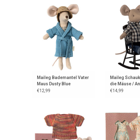
Bademantel für Vater Maus von
Schaukelstuhl fü
Maileg
Mäus
ZUM WARENKORB HINZUFÜGEN
ZUM WARENKORB
Maileg Bademantel Vater
Maileg Schauke
Maus Dusty Blue
die Mäuse / An
€12,99
€14,99
Trendiges Bekleidungsset für
Wunderschöne
Mama-Maus von Maileg /
Couture“-Kleid f
Kollektion: Petite Couture
ZUM WARENKORB
ZUM WARENKORB HINZUFÜGEN