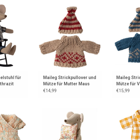
r die Maileg-
Gestricktes Kleidungsset von
Gestricktes 
e.
Maileg für Mutter Maus
Maileg f
 HINZUFÜGEN
ZUM WARENKORB HINZUFÜGEN
ZUM WARENK
lstuhl für
Maileg Strickpullover und
Maileg Stri
thrazit
Mütze für Mutter Maus
Mütze für 
€14,99
€15,99
s „Petite
Vater Strandmaus mit seiner
Maileg-Kleid
ür Mutter Maus
Luftmatratze.
Maus. Dieses 
in einer stilvo
 HINZUFÜGEN
ZUM WARENKORB HINZUFÜGEN
ZUM WARENK