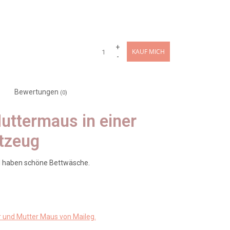
+
KAUF MICH
-
Bewertungen
(0)
uttermaus in einer
ttzeug
d haben schöne Bettwäsche.
r und Mutter Maus von Maileg.