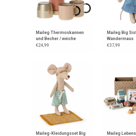
ZUM WARENKORB
Maileg Thermoskannen
Maileg Big Sis
und Becher / weiche
Wandermaus
Korallen
€24,99
€37,99
Bekleidungsset für die Maileg
Maileg Lebensm
Big Brother Maus
Puppenhaus un
ZUM WARENKORB HINZUFÜGEN
ZUM WARENKORB
Maileg-Kleidungsset Big
Maileg Lebensm