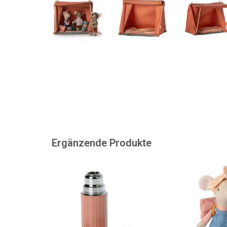
Ergänzende Produkte
Maileg Thermoskannen und
Diese Wandermau
Becher / weiche Korallen
liebt lange Spazi
Natur, deshalb 
ZUM WARENKORB HINZUFÜGEN
Schlafsack mi
Außerdem hat si
den Hän