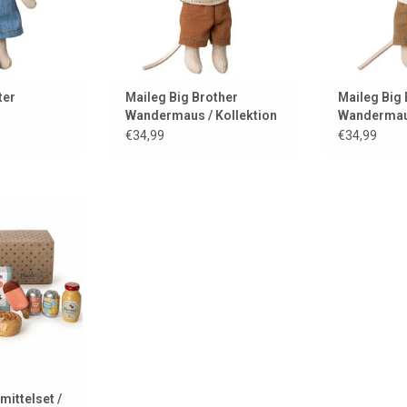
 HINZUFÜGEN
ZUM WARENKORB HINZUFÜGEN
ZUM WARENK
ter
Maileg Big Brother
Maileg Big 
Wandermaus / Kollektion
Wandermaus
2025
2025
€34,99
€34,99
ittelset für
d Mäusehaus
 HINZUFÜGEN
ittelset /