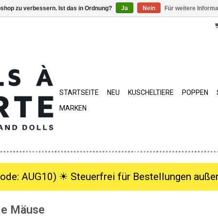
shop zu verbessern. Ist das in Ordnung?
Ja
Nein
Für weitere Inform
STARTSEITE
NEU
KUSCHELTIERE
POPPEN
MARKEN
ode: AUG10) ☀︎ Steuerfrei für Bestellungen außer
ie Mäuse