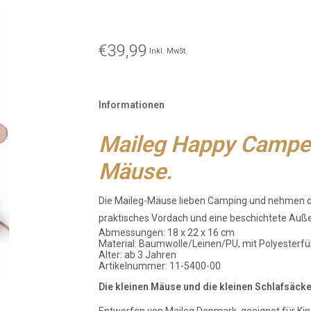
€39,99
Inkl. MwSt.
Informationen
Maileg Happy Camper 
Mäuse.
Die Maileg-Mäuse lieben Camping und nehmen dies
praktisches Vordach und eine beschichtete Außen
Abmessungen: 18 x 22 x 16 cm
Material: Baumwolle/Leinen/PU, mit Polyesterfü
Alter: ab 3 Jahren
Artikelnummer: 11-5400-00
Die kleinen Mäuse und die kleinen Schlafsäcke 
Entworfen von Maileg Denmark, geeignet für Kin