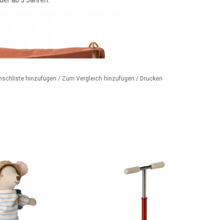
nschliste hinzufügen
/
Zum Vergleich hinzufügen
/
Drucken
rmaus von Maileg
Ein Trittbrett für die Maileg-
aziergänge und die
Mäuse
at deshalb ihren
ZUM WARENKORB HINZUFÜGEN
bei! Die Maus hat
Magnete in den
änden.