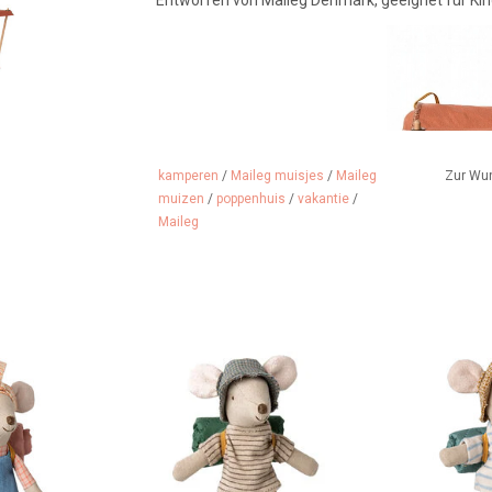
kamperen
/
Maileg muisjes
/
Maileg
Zur Wu
muizen
/
poppenhuis
/
vakantie
/
Maileg
s aus Maileg
Diese Wandermaus aus Maileg
Diese Wande
ergänge und die
liebt lange Spaziergänge und die
liebt lange Sp
hat sie ihren
Natur, deshalb hat sie ihren
Natur und h
tgenommen!
Schlafsack mitgebracht!
Schlafsack da
e Magnete in
Außerdem hat sie Magnete in
außerdem 
den.
den Händen.
H