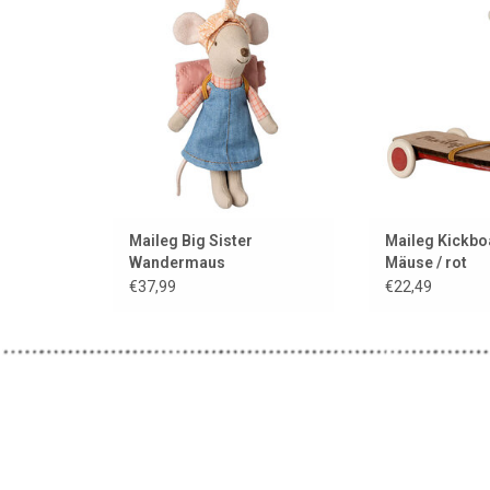
liebt lange Spaziergänge und die
Mäu
Natur, deshalb hat sie ihren
ZUM WARENKORB
Schlafsack mitgenommen!
Außerdem hat sie Magnete in
den Händen.
ZUM WARENKORB HINZUFÜGEN
Maileg Big Sister
Maileg Kickbo
Wandermaus
Mäuse / rot
€37,99
€22,49