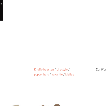
Knuffelbeesten
/
Lifestyle
/
Zur Wu
poppenhuis
/
vakantie
/
Maileg
r die Maileg-
Hellbraune Muttermaus von