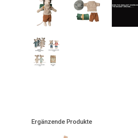
Ergänzende Produkte
Diese Wandermaus aus Maileg
Ein Trittbrett fü