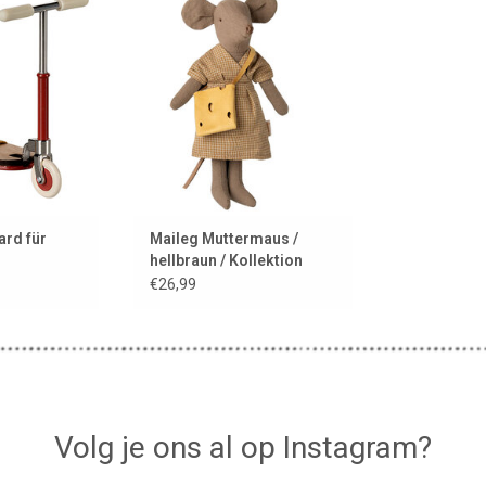
se
Maileg im coolen Outfit /
Kollektion 2025
 HINZUFÜGEN
ZUM WARENKORB HINZUFÜGEN
ard für
Maileg Muttermaus /
hellbraun / Kollektion
2025
€26,99
Volg je ons al op Instagram?