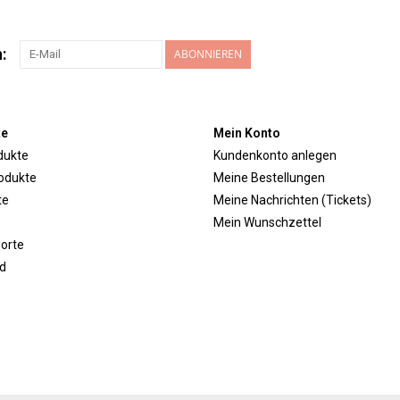
:
ABONNIEREN
te
Mein Konto
dukte
Kundenkonto anlegen
odukte
Meine Bestellungen
te
Meine Nachrichten (Tickets)
Mein Wunschzettel
orte
d