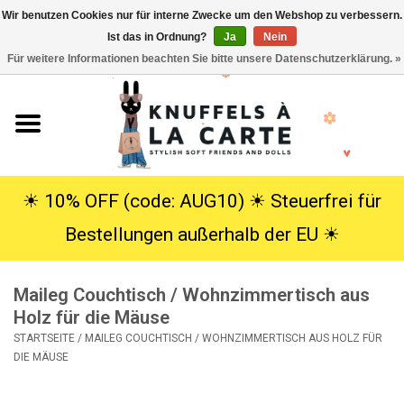
Wir benutzen Cookies nur für interne Zwecke um den Webshop zu verbessern.
Ist das in Ordnung?
Ja
Nein
EUR
/
USD
0 Artikel - €0,00
Für weitere Informationen beachten Sie bitte unsere Datenschutzerklärung. »
Startseite
Neu
Kuscheltiere
☀︎ 10% OFF (code: AUG10) ☀︎ Steuerfrei für
Bestellungen außerhalb der EU ☀︎
Poppen
Maileg Couchtisch / Wohnzimmertisch aus
SALE
Holz für die Mäuse
STARTSEITE
/
MAILEG COUCHTISCH / WOHNZIMMERTISCH AUS HOLZ FÜR
Geschenke
DIE MÄUSE
Info