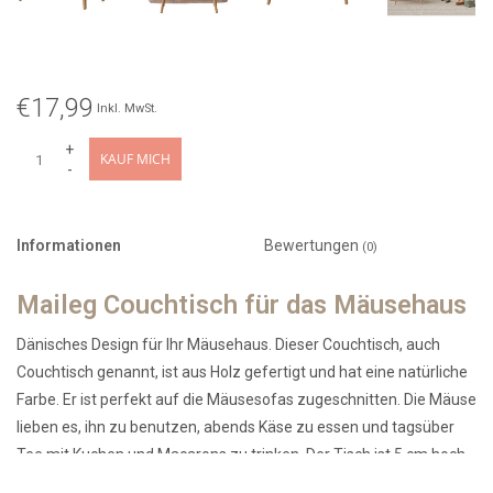
€17,99
Inkl. MwSt.
+
KAUF MICH
-
Informationen
Bewertungen
(0)
Maileg Couchtisch für das Mäusehaus
Dänisches Design für Ihr Mäusehaus. Dieser Couchtisch, auch
Couchtisch genannt, ist aus Holz gefertigt und hat eine natürliche
Farbe. Er ist perfekt auf die Mäusesofas zugeschnitten. Die Mäuse
lieben es, ihn zu benutzen, abends Käse zu essen und tagsüber
Tee mit Kuchen und Macarons zu trinken. Der Tisch ist 5 cm hoch
und 12 cm breit und besteht aus Holz.