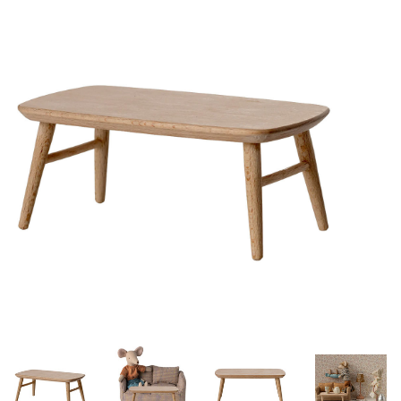
Lookbooks
Marken