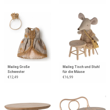
Maileg Große
Maileg Tisch und Stuhl
Schwester
für die Mäuse
Prinzessinnen-
€12,49
€16,99
Kleidungsset