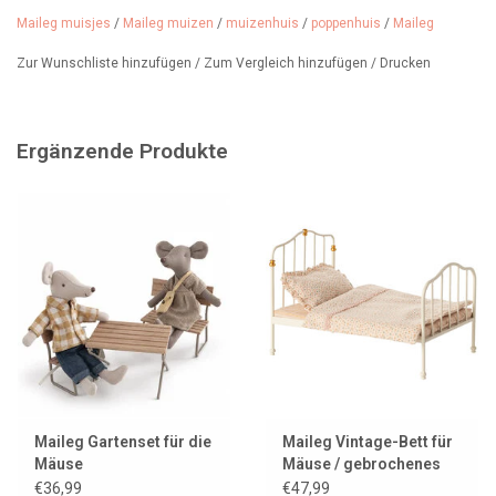
Maileg muisjes
/
Maileg muizen
/
muizenhuis
/
poppenhuis
/
Maileg
Lässt sich wunderbar mit anderen Maileg-Mäusemöbeln und
Accessoires kombinieren.
Wir bieten eine große Auswahl, sodass
Zur Wunschliste hinzufügen
/
Zum Vergleich hinzufügen
/
Drucken
Sie Ihr Mäusehaus ganz einfach kaufen können.
Ergänzende Produkte
Ab 3 Jahren.
Maileg Gartenset für die
Maileg Vintage-Bett für
Mäuse
Mäuse / gebrochenes
Weiß
€36,99
€47,99