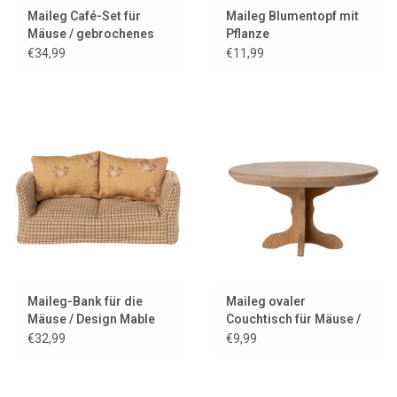
Maileg Café-Set für
Maileg Blumentopf mit
Mäuse / gebrochenes
Pflanze
Weiß
€34,99
€11,99
Maileg-Bank für die
Maileg ovaler
Mäuse / Design Mable
Couchtisch für Mäuse /
Holzfarbe
€32,99
€9,99