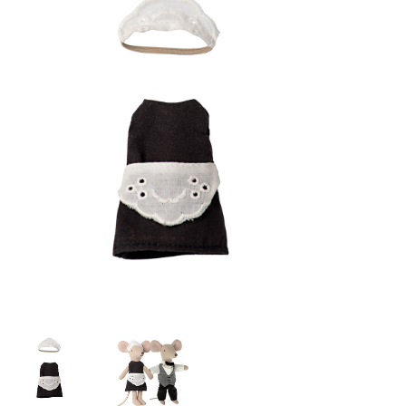
Lookbooks
Marken