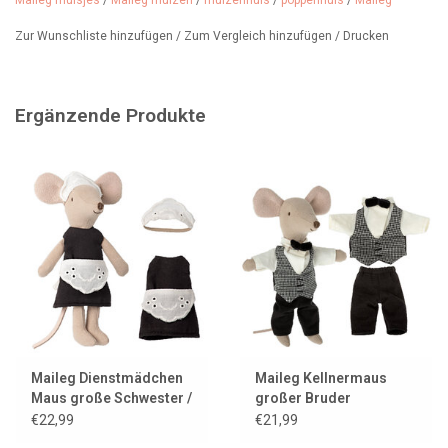
Maileg muisjes
/
Maileg muizen
/
muizenhuis
/
poppenhuis
/
Maileg
Zur Wunschliste hinzufügen
/
Zum Vergleich hinzufügen
/
Drucken
Ergänzende Produkte
Maileg Dienstmädchen
Maileg Kellnermaus
Maus große Schwester /
großer Bruder
Kellnerin
€22,99
€21,99