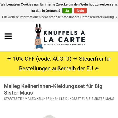
Wir benutzen Cookies nur für interne Zwecke um den Webshop zu verbessern.
Ist das in Ordnung?
Ja
Nein
EUR
/
USD
0 Artikel - €0,00
Für weitere Informationen beachten Sie bitte unsere Datenschutzerklärung. »
Startseite
Neu
Kuscheltiere
☀︎ 10% OFF (code: AUG10) ☀︎ Steuerfrei für
Bestellungen außerhalb der EU ☀︎
Poppen
Maileg Kellnerinnen-Kleidungsset für Big
SALE
Sister Maus
STARTSEITE
/
MAILEG KELLNERINNEN-KLEIDUNGSSET FÜR BIG SISTER MAUS
Geschenke
Info