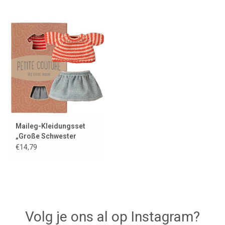
Maileg-Kleidungsset
„Große Schwester
Maus“ / Petite Couture /
€14,79
Rock und gestreifter
Pullover
Volg je ons al op Instagram?