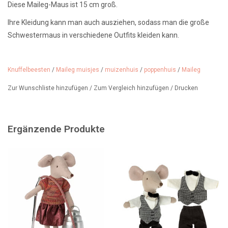
Diese Maileg-Maus ist 15 cm groß.
Ihre Kleidung kann man auch ausziehen, sodass man die große
Schwestermaus in verschiedene Outfits kleiden kann.
Ein Riesenspaß für das Mäusehaus.
Knuffelbeesten
/
Maileg muisjes
/
muizenhuis
/
poppenhuis
/
Maileg
Wir haben eine große Auswahl an Maileg-Mäusen sowie Kleidung
und Möbel und bieten einen kostenlosen Geschenkservice mit
Zur Wunschliste hinzufügen
/
Zum Vergleich hinzufügen
/
Drucken
Maileg-Geschenkpapier an.
Ergänzende Produkte