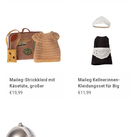
Maileg-Strickkleid mit
Maileg Kellnerinnen-
Käsetüte, großer
Kleidungsset für Big
Schwestermaus und
Sister Maus
€19,99
€11,99
Metallkoffer