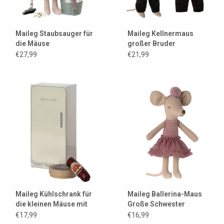
Maileg Staubsauger für
Maileg Kellnermaus
die Mäuse
großer Bruder
€27,99
€21,99
Maileg Kühlschrank für
Maileg Ballerina-Maus
die kleinen Mäuse mit
Große Schwester
Wurst und Camembert
Heather
€17,99
€16,99