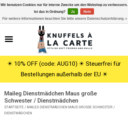
Wir benutzen Cookies nur für interne Zwecke um den Webshop zu verbessern.
Ist das in Ordnung?
Ja
Nein
EUR
/
USD
0 Artikel - €0,00
Für weitere Informationen beachten Sie bitte unsere Datenschutzerklärung. »
Startseite
Neu
Kuscheltiere
☀︎ 10% OFF (code: AUG10) ☀︎ Steuerfrei für
Bestellungen außerhalb der EU ☀︎
Poppen
Maileg Dienstmädchen Maus große
SALE
Schwester / Dienstmädchen
STARTSEITE
/
MAILEG DIENSTMÄDCHEN MAUS GROSSE SCHWESTER / D
Geschenke
IENSTMÄDCHEN
Info