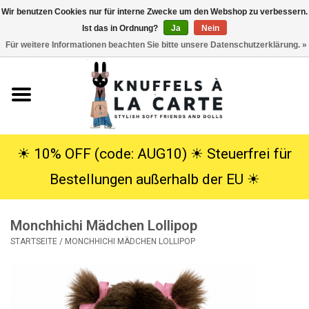
Wir benutzen Cookies nur für interne Zwecke um den Webshop zu verbessern.
Ist das in Ordnung?
Ja
Nein
EUR
/
USD
0 Artikel - €0,00
Für weitere Informationen beachten Sie bitte unsere Datenschutzerklärung. »
Startseite
Neu
Kuscheltiere
☀︎ 10% OFF (code: AUG10) ☀︎ Steuerfrei für
Bestellungen außerhalb der EU ☀︎
Poppen
Monchhichi Mädchen Lollipop
SALE
STARTSEITE
/
MONCHHICHI MÄDCHEN LOLLIPOP
Geschenke
Info