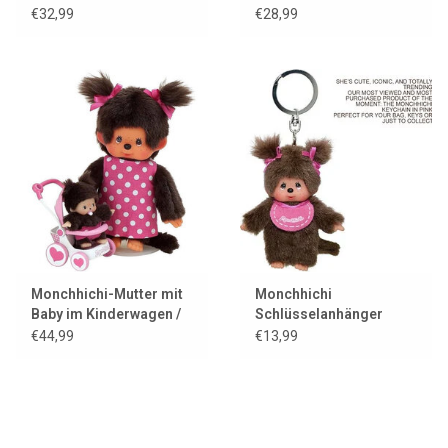
€32,99
€28,99
Monchhichi-Mutter mit
Monchhichi
Baby im Kinderwagen /
Schlüsselanhänger
Mutterpflege
Mädchen / rosa
€44,99
€13,99