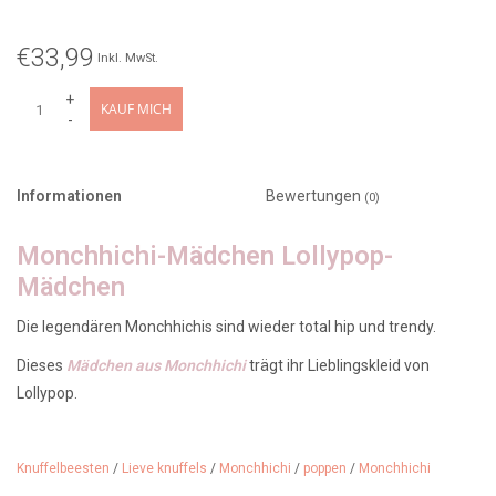
€33,99
Inkl. MwSt.
+
KAUF MICH
-
Informationen
Bewertungen
(0)
Monchhichi-Mädchen Lollypop-
Mädchen
Die legendären Monchhichis sind wieder total hip und trendy.
Dieses
Mädchen aus Monchhichi
trägt ihr Lieblingskleid von
Lollypop.
Abmessungen: Monchhichi ist 20 cm groß.
Merkmale: Mädchen, Kleid mit Storchenmuster.
Alter: ab 2 Jahren
Knuffelbeesten
/
Lieve knuffels
/
Monchhichi
/
poppen
/
Monchhichi
Monchhichi war nie wirklich weg, hat aber jetzt einen neuen Look.