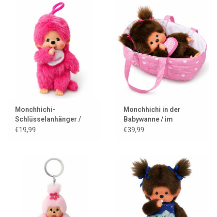
Monchhichi-
Monchhichi in der
Schlüsselanhänger /
Babywanne / im
leuchtend pink
Reisebett
€19,99
€39,99