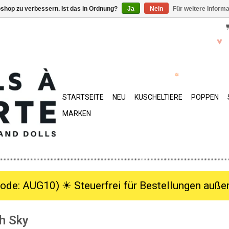
shop zu verbessern. Ist das in Ordnung?
Ja
Nein
Für weitere Inform
STARTSEITE
NEU
KUSCHELTIERE
POPPEN
MARKEN
ode: AUG10) ☀︎ Steuerfrei für Bestellungen außer
h Sky