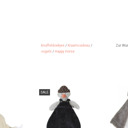
knuffeldoekjes
/
Kraamcadeau
/
Zur Wu
vogels
/
Happy Horse
langlebig von
Babys perfekter Winterfreund.....
Croco Col
SALE
derländischen
Kuscheltu
ZUM WARENKORB HINZUFÜGEN
amBam
Entwor
niederländis
 HINZUFÜGEN
H
ZUM WARENK