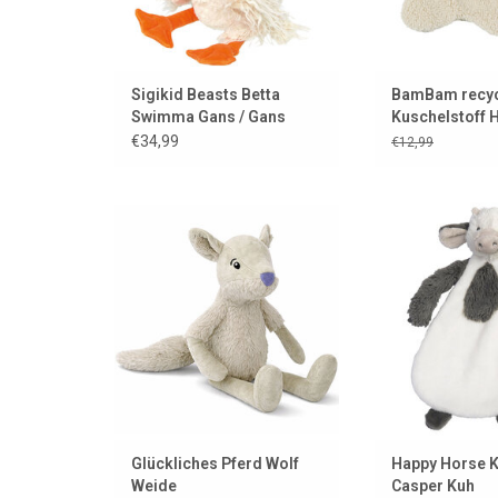
Sigikid Beasts Betta
BamBam recyc
Swimma Gans / Gans
Kuschelstoff 
Schnulleraufs
€34,99
€12,99
Dieser Wolf ist sehr lieb und
Süße Kuh für die 
heißt Willow.
eines weichen K
ZUM WARENKORB HINZUFÜGEN
ZUM WARENKORB
Glückliches Pferd Wolf
Happy Horse 
Weide
Casper Kuh