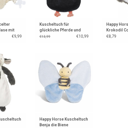
elter
Kuscheltuch für
Happy Hors
Hase mit
glückliche Pferde und
Krokodil Co
atz
Polarpinguine
€9,99
€10,99
€8,79
€13,99
Kleinen in Form
Eine weiche, kuschelige Biene
uscheltuchs.
von Happy Horse
 HINZUFÜGEN
ZUM WARENKORB HINZUFÜGEN
Kuscheltuch
Happy Horse Kuscheltuch
Benja die Biene