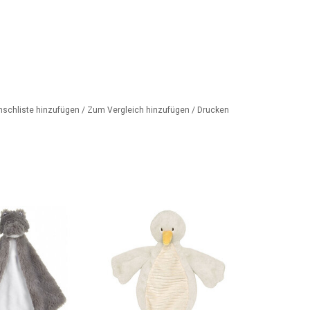
nschliste hinzufügen
/
Zum Vergleich hinzufügen
/
Drucken
in, ein cooles
Kuscheltuch in Form einer
ch für Babys!
weichen Gans der
fen von der
niederländischen Marke Happy
chen Marke Happy
Horse.
orse.
ZUM WARENKORB HINZUFÜGEN
ORB HINZUFÜGEN