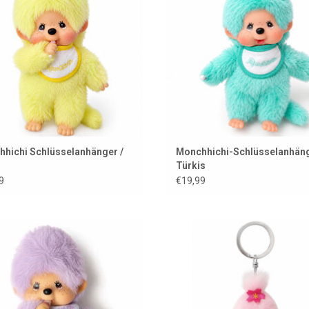
hichi Schlüsselanhänger /
Monchhichi-Schlüsselanhäng
Türkis
9
€19,99
Mini Monchhichi / 15 cm
Monchhichi Kirschblüten-
Schlüsselanhänger
UM WARENKORB HINZUFÜGEN
ZUM WARENKORB HINZUFÜG