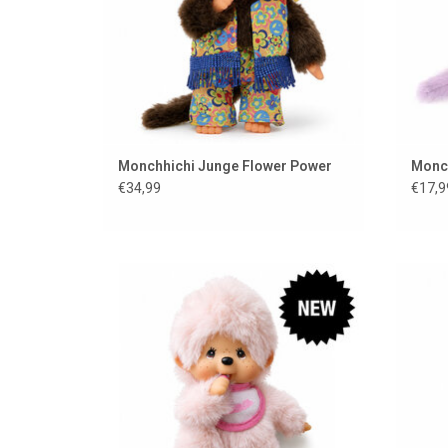
Monchhichi Junge Flower Power
Monchh
€34,99
€17,9
Mini Monchhichi / 15 cm
Mon
ZUM WARENKORB HINZUFÜGEN
Z