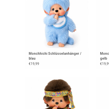
Monchhichi Schlüsselanhänger /
Monch
blau
gelb
€19,99
€19,9
Monchhichi Junge Flower Power
ZUM WARENKORB HINZUFÜGEN
Z