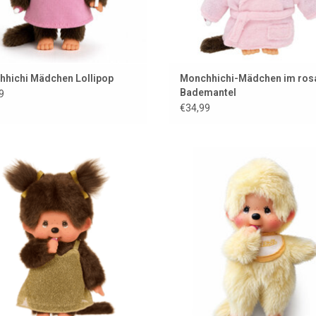
hichi Mädchen Lollipop
Monchhichi-Mädchen im ros
Bademantel
9
€34,99
chhichi-Mädchen mit goldenem
Mini Monchhichi / 15 cm
Glitzerkleid
ZUM WARENKORB HINZUFÜG
UM WARENKORB HINZUFÜGEN