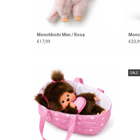
Monchhichi Mini / Rosa
Monch
€17,99
€33,9
Monchhichi-Mädchen im Reisebett
Mon
SALE
ZUM WARENKORB HINZUFÜGEN
Z