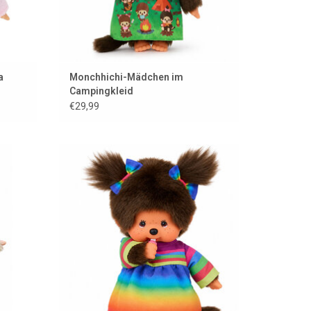
a
Monchhichi-Mädchen im
Campingkleid
€29,99
Monchhichi-Mädchen im Regenbogenkleid
EN
ZUM WARENKORB HINZUFÜGEN