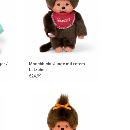
er /
Monchhichi-Junge mit rotem
Lätzchen
€24,99
Auf geht's, Holland! ...
ZUM WARENKORB HINZUFÜGEN
EN