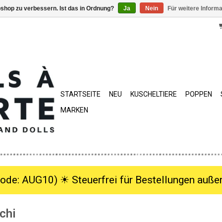
shop zu verbessern. Ist das in Ordnung?
Ja
Nein
Für weitere Inform
STARTSEITE
NEU
KUSCHELTIERE
POPPEN
MARKEN
ode: AUG10) ☀︎ Steuerfrei für Bestellungen außer
chi