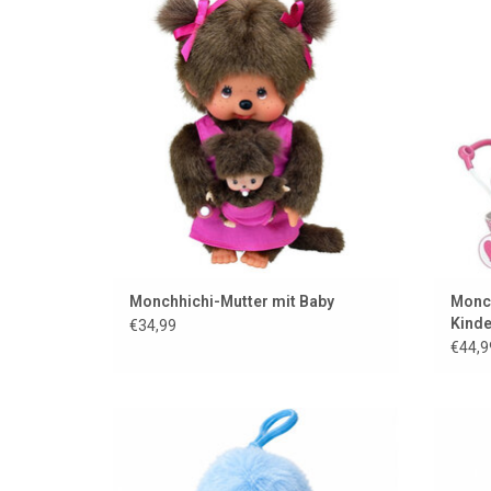
ZUM WARENKORB HINZUFÜGEN
Z
Monchhichi-Mutter mit Baby
Monch
Kinde
€34,99
€44,9
Monchhichi-Schlüsselanhänger in blauer
Mo
Farbe
ZUM WARENKORB HINZUFÜGEN
Z