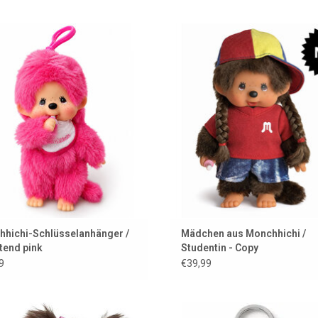
nchhichi-Schlüsselanhänger in
Nie aus der Mode, immer Monchhich
leuchtendem Pink
Klassiker in neuem Gewand
UM WARENKORB HINZUFÜGEN
ZUM WARENKORB HINZUFÜG
hichi-Schlüsselanhänger /
Mädchen aus Monchhichi /
tend pink
Studentin - Copy
9
€39,99
onchhichi-Mutter mit Baby im
Monchhichi Schlüsselanhäng