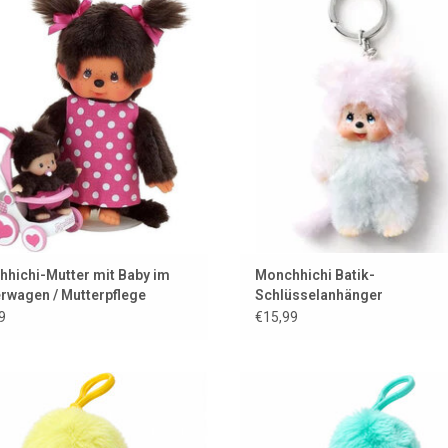
Kinderwagen
ZUM WARENKORB HINZUFÜG
UM WARENKORB HINZUFÜGEN
hichi-Mutter mit Baby im
Monchhichi Batik-
rwagen / Mutterpflege
Schlüsselanhänger
9
€15,99
nchhichi-Schlüsselanhänger in
Monchhichi-Schlüsselanhänger
leuchtendem Gelb
Grün/Blau
UM WARENKORB HINZUFÜGEN
ZUM WARENKORB HINZUFÜG