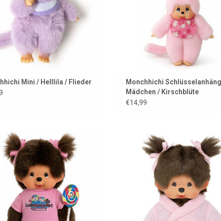
ichi Mini / Helllila / Flieder
Monchhichi Schlüsselanhän
Mädchen / Kirschblüte
9
€14,99
chhichi-Mädchen mit Lutscher
Nie aus der Mode, immer Monchhich
Klassiker in neuem Gewand
UM WARENKORB HINZUFÜGEN
ZUM WARENKORB HINZUFÜG