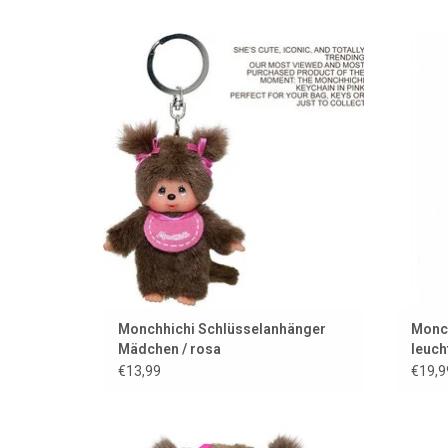
Monchhichi Schlüsselanhänger
Mo
ZUM WARENKORB HINZUFÜGEN
Z
Monchhichi Schlüsselanhänger
Monch
Mädchen / rosa
leuch
€13,99
€19,9
Monchhichi-Mutter mit Baby
M