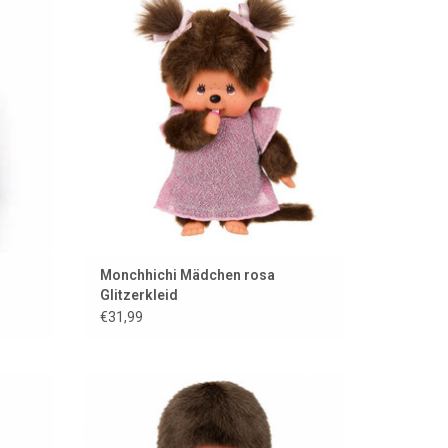
und Schleifen
EN
ZUM WARENKORB HINZUFÜGEN
Monchhichi Mädchen rosa
Glitzerkleid
€31,99
 in
Monchhichi-Junge mit rotem Lätzchen
ZUM WARENKORB HINZUFÜGEN
EN