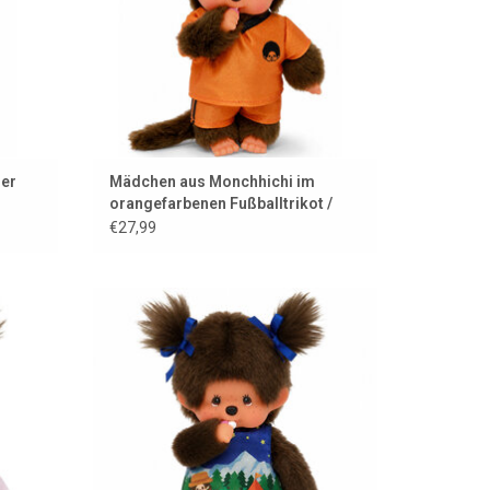
ger
Mädchen aus Monchhichi im
orangefarbenen Fußballtrikot /
Weltmeisterschaft 2026
€27,99
i ♥ der
Dieses Monchhichi-Mädchen liebt Camping
.
über alles.
EN
ZUM WARENKORB HINZUFÜGEN