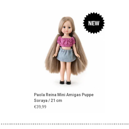
Soraya ist eine Mini-Amigas-Puppe, die
kleine Schwester der Amigas-Puppen.
ZUM WARENKORB HINZUFÜGEN
Paola Reina Mini Amigas Puppe
Soraya / 21 cm
€39,99