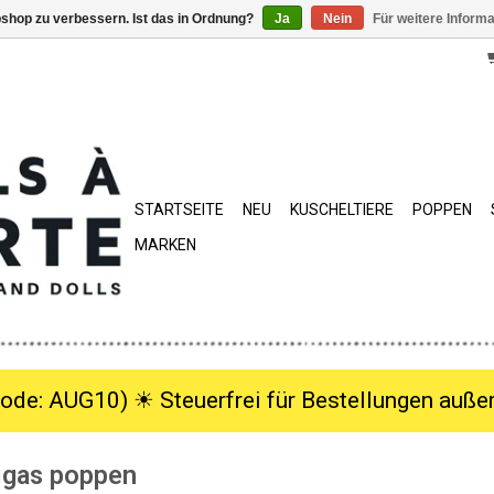
shop zu verbessern. Ist das in Ordnung?
Ja
Nein
Für weitere Inform
STARTSEITE
NEU
KUSCHELTIERE
POPPEN
MARKEN
ode: AUG10) ☀︎ Steuerfrei für Bestellungen außer
igas poppen