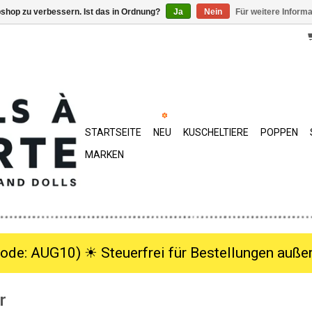
shop zu verbessern. Ist das in Ordnung?
Ja
Nein
Für weitere Inform
STARTSEITE
NEU
KUSCHELTIERE
POPPEN
MARKEN
ode: AUG10) ☀︎ Steuerfrei für Bestellungen außer
r