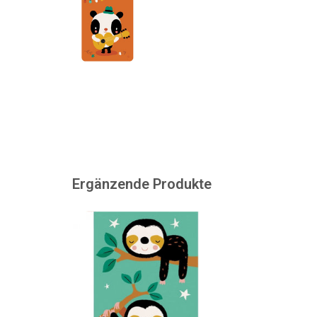
Ergänzende Produkte
Wir können dieses Ticket nicht
direkt ausdrucken. Falls
gewünscht, kann ein gedrucktes
Etikett mit einer Nachricht darauf
geklebt werden. Das Ticket kann
auch separat erworben werden.
ZUM WARENKORB HINZUFÜGEN