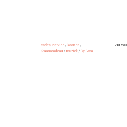
cadeauservice
/
kaarten
/
Zur Wu
Kraamcadeau
/
muziek
/
By-Bora