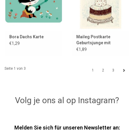
Bora Dachs Karte
Maileg Postkarte
Geburtsjunge mit
€1,29
Storch
€1,89
Seite 1 von 3
1
2
3
Volg je ons al op Instagram?
Melden Sie sich für unseren Newsletter an: