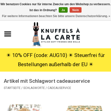
Wir benutzen Cookies nur für interne Zwecke um den Webshop zu verbessern.
Ist das in Ordnung?
Ja
Nein
EUR
/
USD
0 Artikel - €0,00
Für weitere Informationen beachten Sie bitte unsere Datenschutzerklärung. »
Startseite
Neu
Kuscheltiere
☀︎ 10% OFF (code: AUG10) ☀︎ Steuerfrei für
Bestellungen außerhalb der EU ☀︎
Poppen
Artikel mit Schlagwort cadeauservice
SALE
STARTSEITE
/
SCHLAGWORTE
/
CADEAUSERVICE
Geschenke
Info