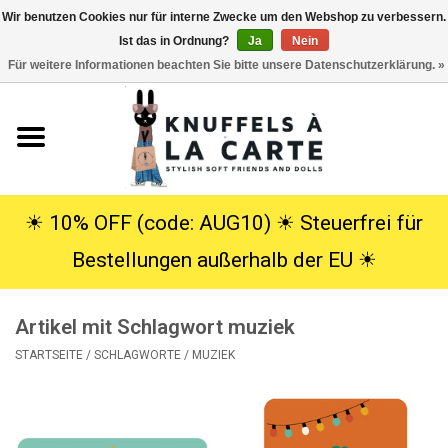
Wir benutzen Cookies nur für interne Zwecke um den Webshop zu verbessern.
Ist das in Ordnung?
Ja
Nein
EUR
/
USD
0 Artikel - €0,00
Für weitere Informationen beachten Sie bitte unsere Datenschutzerklärung. »
Startseite
Neu
Kuscheltiere
☀︎ 10% OFF (code: AUG10) ☀︎ Steuerfrei für
Bestellungen außerhalb der EU ☀︎
Poppen
Artikel mit Schlagwort muziek
SALE
STARTSEITE
/
SCHLAGWORTE
/
MUZIEK
Geschenke
Info