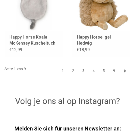
Happy Horse Koala
Happy Horse Igel
McKensey Kuscheltuch
Hedwig
€12,99
€18,99
Seite 1 von 9
1
2
3
4
5
9
Volg je ons al op Instagram?
Melden Sie sich für unseren Newsletter an: