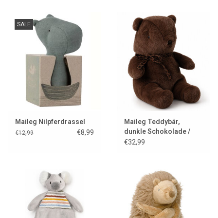
SALE
Maileg Nilpferdrassel
Maileg Teddybär,
dunkle Schokolade /
€8,99
€12,99
mittel
€32,99