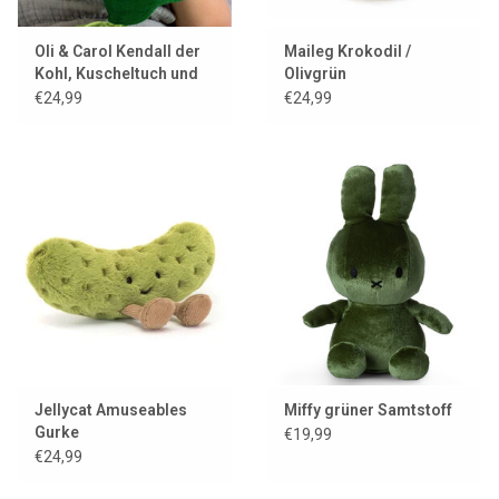
Oli & Carol Kendall der
Maileg Krokodil /
Kohl, Kuscheltuch und
Olivgrün
Beißspielzeug
€24,99
€24,99
Jellycat Amuseables
Miffy grüner Samtstoff
Gurke
€19,99
€24,99