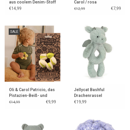
aus coolem Denim-Stoff
Carol / rosa
€14,99
€7,99
€12,99
SALE
Oli & Carol Patricio, das
Jellycat Bashful
Pistazien-Beiß- und
Drachenrassel
Badespielzeug
€9,99
€19,99
€14,99