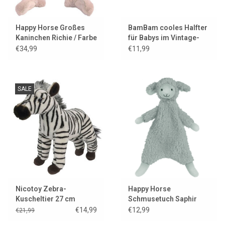
Happy Horse Großes
BamBam cooles Halfter
Kaninchen Richie / Farbe
für Babys im Vintage-
altrosa / 58 cm
Look
€34,99
€11,99
SALE
Nicotoy Zebra-
Happy Horse
Kuscheltier 27 cm
Schmusetuch Saphir
Lamm Lex
€14,99
€12,99
€21,99