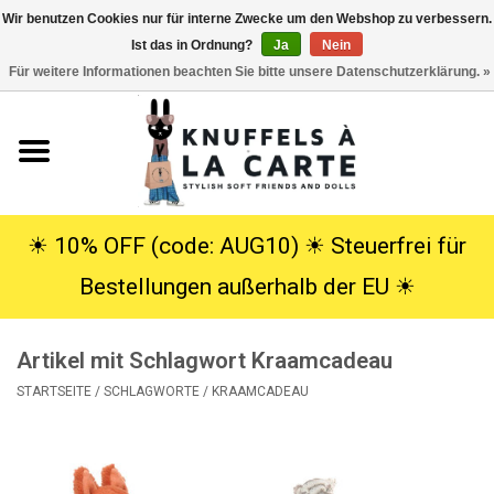
Wir benutzen Cookies nur für interne Zwecke um den Webshop zu verbessern.
Ist das in Ordnung?
Ja
Nein
EUR
/
USD
0 Artikel - €0,00
Für weitere Informationen beachten Sie bitte unsere Datenschutzerklärung. »
Startseite
Neu
Kuscheltiere
☀︎ 10% OFF (code: AUG10) ☀︎ Steuerfrei für
Bestellungen außerhalb der EU ☀︎
Poppen
Artikel mit Schlagwort Kraamcadeau
SALE
STARTSEITE
/
SCHLAGWORTE
/
KRAAMCADEAU
Geschenke
Info