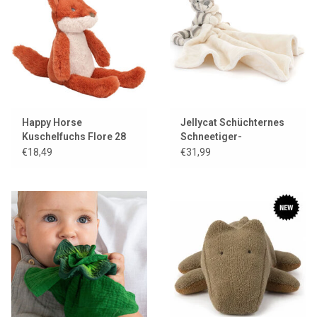
Lookbooks
Marken
Happy Horse
Jellycat Schüchternes
Kuschelfuchs Flore 28
Schneetiger-
cm
Kuscheltuch
€18,49
€31,99