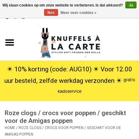
Wij slaan cookies op om onze website te verbeteren. Is dat akkoord?
Ja
Nee
Meer over cookies »
EUR
/
USD
0 Artikelen - €0,00
Home
Nieuw
Knuffels
☀︎ 10% korting (code: AUG10) ☀︎ Voor 12.00
uur besteld, zelfde werkdag verzonden ☀︎ ᵍʳᵃᵗⁱˢ
Poppen
ᵏᵃᵈᵒˢᵉʳᵛⁱᶜᵉ
SALE
Roze clogs / crocs voor poppen / geschikt
Cadeauservice
voor de Amigas poppen
HOME
/
ROZE CLOGS / CROCS VOOR POPPEN / GESCHIKT VOOR DE
AMIGAS POPPEN
info