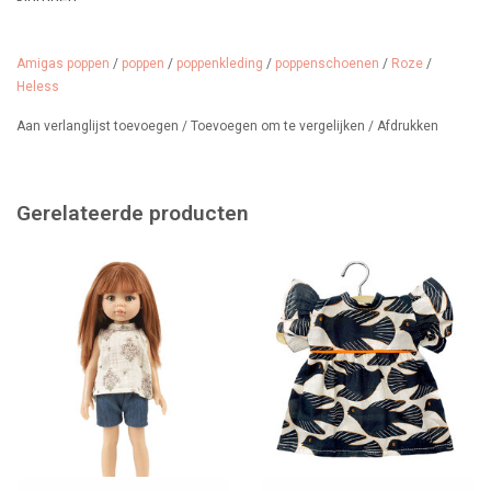
Leeftijd: vanaf 3 jaar.
Amigas poppen
/
poppen
/
poppenkleding
/
poppenschoenen
/
Roze
/
Heless
Aan verlanglijst toevoegen
/
Toevoegen om te vergelijken
/
Afdrukken
Gerelateerde producten