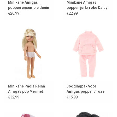
Minikane Amigas
Minikane Amigas
poppen ensemble denim
poppen jurk/ robe Daisy
short met flowered top
Salambo
€26,99
€22,99
Minikane Paola Reina
Joggingpak voor
Amigas pop Meï met
Amigas poppen / roze
onderbroekje
€32,99
€15,99