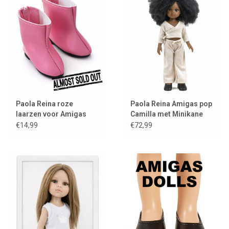
Paola Reina roze
Paola Reina Amigas pop
laarzen voor Amigas
Camilla met Minikane
poppen
kleding en schoenen
€14,99
€72,99