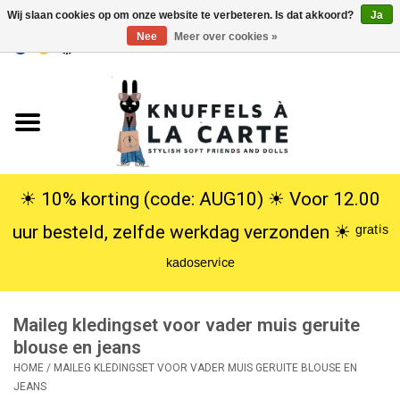
Wij slaan cookies op om onze website te verbeteren. Is dat akkoord?
Ja
Nee
Meer over cookies »
EUR
/
USD
0 Artikelen - €0,00
Home
Nieuw
Knuffels
☀︎ 10% korting (code: AUG10) ☀︎ Voor 12.00
uur besteld, zelfde werkdag verzonden ☀︎ ᵍʳᵃᵗⁱˢ
Poppen
ᵏᵃᵈᵒˢᵉʳᵛⁱᶜᵉ
SALE
Maileg kledingset voor vader muis geruite
Cadeauservice
blouse en jeans
HOME
/
MAILEG KLEDINGSET VOOR VADER MUIS GERUITE BLOUSE EN
JEANS
info