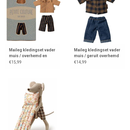
Maileg kledingset vader
Maileg kledingset vader
muis / overhemd en
muis / geruit overhemd
gestreepte broek
en jeans
€15,99
€14,99