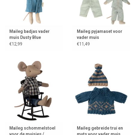
Maileg badjas vader
Maileg pyjamaset voor
muis Dusty Blue
vader muis
€12,99
€11,49
Geschikt vanaf 3 jaar.
Maileg schommelstoel
Maileg gebreide trui en
voor de muisjes /
muts voor vader muis