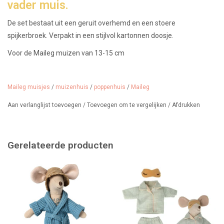
vader muis.
De set bestaat uit een geruit overhemd en een stoere
spijkerbroek. Verpakt in een stijlvol kartonnen doosje.
Voor de Maileg muizen van 13-15 cm
Het muisje op de foto is niet bij de prijs inbegrepen.
Maileg muisjes
/
muizenhuis
/
poppenhuis
/
Maileg
Wij verkopen een grote collectie Maileg muisjes, kleding en
meubeltjes.
Aan verlanglijst toevoegen
/
Toevoegen om te vergelijken
/
Afdrukken
Gerelateerde producten