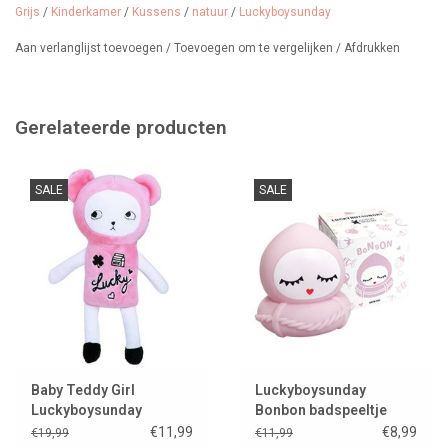
Grijs
/
Kinderkamer
/
Kussens
/
natuur
/
Luckyboysunday
Diameter 33 cm
Aan verlanglijst toevoegen
/
Toevoegen om te vergelijken
/
Afdrukken
100% baby velvet
Geschikt vanaf 0 maanden
Nog maar één kussen op voorraad.
Gerelateerde producten
Wij verkopen nog meer Luckyboysunday knuffels en kussens.
SALE
SALE
Baby Teddy Girl
Luckyboysunday
Luckyboysunday
Bonbon badspeeltje
€11,99
€8,99
€19,99
€11,99