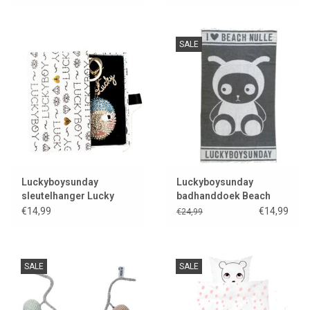
SALE
Luckyboysunday
Luckyboysunday
sleutelhanger Lucky
badhanddoek Beach
charm
Nulle
€14,99
€14,99
€24,99
SALE
SALE