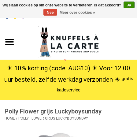
Wij slaan cookies op om onze website te verbeteren. Is dat akkoord?
Ja
Nee
Meer over cookies »
EUR
/
USD
0 Artikelen - €0,00
Home
Nieuw
Knuffels
☀︎ 10% korting (code: AUG10) ☀︎ Voor 12.00
uur besteld, zelfde werkdag verzonden ☀︎ ᵍʳᵃᵗⁱˢ
Poppen
ᵏᵃᵈᵒˢᵉʳᵛⁱᶜᵉ
SALE
Polly Flower grijs Luckyboysunday
Cadeauservice
HOME
/
POLLY FLOWER GRIJS LUCKYBOYSUNDAY
info