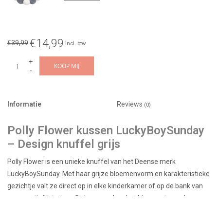
€14,99
€39,99
Incl. btw
+
KOOP MIJ
-
Informatie
Reviews
(0)
Polly Flower kussen LuckyBoySunday
– Design knuffel grijs
Polly Flower is een unieke knuffel van het Deense merk
LuckyBoySunday. Met haar grijze bloemenvorm en karakteristieke
gezichtje valt ze direct op in elke kinderkamer of op de bank van
een creatief interieur. Ontworpen door het hippe, arty merk
Luckyboysunday uit Denemarken.