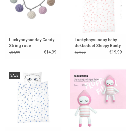
Luckyboysunday Candy
Luckyboysunday baby
String rose
dekbedset Sleepy Bunty
€14,99
€19,99
€34,99
€54,99
SALE