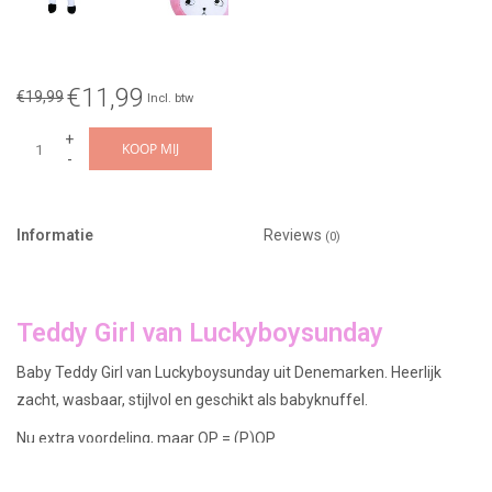
€11,99
€19,99
Incl. btw
+
KOOP MIJ
-
Informatie
Reviews
(0)
Teddy Girl van Luckyboysunday
Baby Teddy Girl van Luckyboysunday uit Denemarken. Heerlijk
zacht, wasbaar, stijlvol en geschikt als babyknuffel.
Nu extra voordeling, maar OP = (P)OP
Wij verkopen ook een baby Teddy boy (zolang de voorraad strekt)