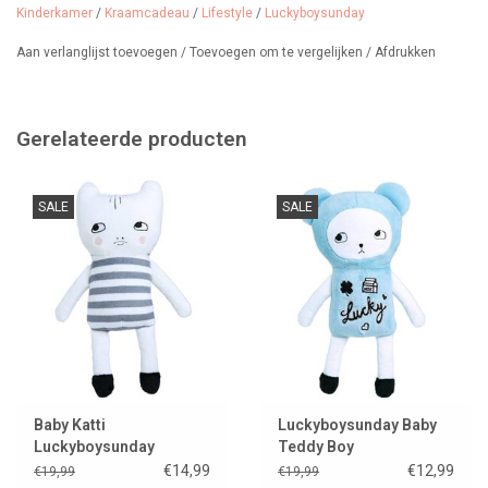
Kinderkamer
/
Kraamcadeau
/
Lifestyle
/
Luckyboysunday
Wij verkopen nog veel meer Luckyboysunday.
Bekijk ze hier.
Aan verlanglijst toevoegen
/
Toevoegen om te vergelijken
/
Afdrukken
Gerelateerde producten
SALE
SALE
Baby Katti
Luckyboysunday Baby
Luckyboysunday
Teddy Boy
€14,99
€12,99
€19,99
€19,99