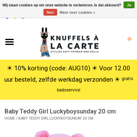
Wij slaan cookies op om onze website te verbeteren. Is dat akkoord?
Ja
Nee
Meer over cookies »
EUR
/
USD
0 Artikelen - €0,00
Home
Nieuw
Knuffels
☀︎ 10% korting (code: AUG10) ☀︎ Voor 12.00
uur besteld, zelfde werkdag verzonden ☀︎ ᵍʳᵃᵗⁱˢ
Poppen
ᵏᵃᵈᵒˢᵉʳᵛⁱᶜᵉ
SALE
Baby Teddy Girl Luckyboysunday 20 cm
Cadeauservice
HOME
/
BABY TEDDY GIRL LUCKYBOYSUNDAY 20 CM
info