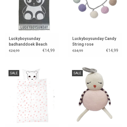
Luckyboysunday
Luckyboysunday Candy
badhanddoek Beach
String rose
Nulle
€14,99
€14,99
€24,99
€34,99
SALE
SALE