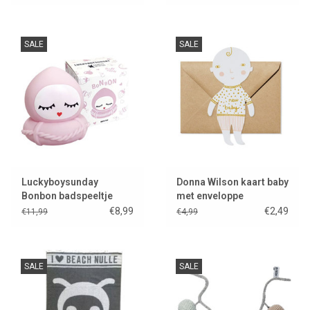
SALE
SALE
Luckyboysunday
Donna Wilson kaart baby
Bonbon badspeeltje
met enveloppe
€8,99
€2,49
€11,99
€4,99
SALE
SALE