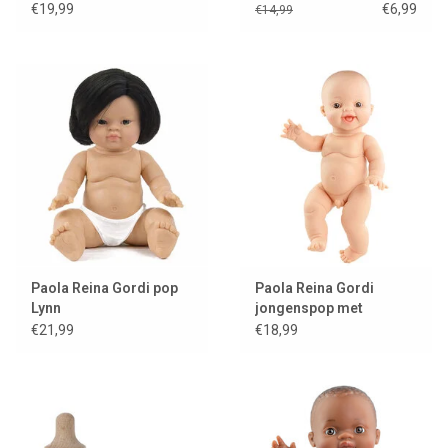
jongen
€19,99
€6,99
€14,99
Paola Reina Gordi pop
Paola Reina Gordi
Lynn
jongenspop met
wenkbrauwen lachend
€21,99
€18,99