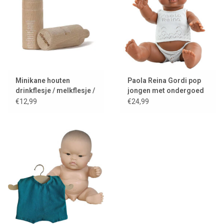
Minikane houten
Paola Reina Gordi pop
drinkflesje / melkflesje /
jongen met ondergoed
flesje
€12,99
€24,99