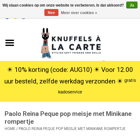
Wij slaan cookies op om onze website te verbeteren. Is dat akkoord?
Ja
Nee
Meer over cookies »
EUR
/
USD
0 Artikelen - €0,00
Home
Nieuw
Knuffels
☀︎ 10% korting (code: AUG10) ☀︎ Voor 12.00
uur besteld, zelfde werkdag verzonden ☀︎ ᵍʳᵃᵗⁱˢ
Poppen
ᵏᵃᵈᵒˢᵉʳᵛⁱᶜᵉ
SALE
Paolo Reina Peque pop meisje met Minikane
Cadeauservice
rompertje
HOME
/
PAOLO REINA PEQUE POP MEISJE MET MINIKANE ROMPERTJE
info