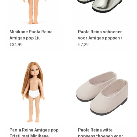
Minikane Paola Reina
Paola Reina schoenen
Amigas pop Liu
voor Amigas poppen /
zilver
€34,99
€7,29
Paola Reina Amigas pop
Paola Reina witte
Cristi met Minikane
poppenschoenen voor