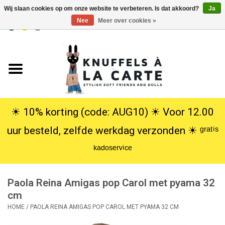
Wij slaan cookies op om onze website te verbeteren. Is dat akkoord?
Ja
Nee
Meer over cookies »
EUR
/
USD
0 Artikelen - €0,00
Home
Nieuw
Knuffels
☀︎ 10% korting (code: AUG10) ☀︎ Voor 12.00
uur besteld, zelfde werkdag verzonden ☀︎ ᵍʳᵃᵗⁱˢ
Poppen
ᵏᵃᵈᵒˢᵉʳᵛⁱᶜᵉ
SALE
Paola Reina Amigas pop Carol met pyama 32
Cadeauservice
cm
HOME
/
PAOLA REINA AMIGAS POP CAROL MET PYAMA 32 CM
info