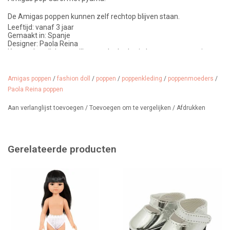
De Amigas poppen kunnen zelf rechtop blijven staan.
Leeftijd: vanaf 3 jaar
Gemaakt in: Spanje
Designer: Paola Reina
Kenmerken: lichte vanillegeur, donkerbruin haar met pony, witte
pyjama
Amigas poppen
/
fashion doll
/
poppen
/
poppenkleding
/
poppenmoeders
/
Paola Reina poppen
Carol draagt een pyjama bestaande uit een wit broekje en een top.
Aan verlanglijst toevoegen
/
Toevoegen om te vergelijken
/
Afdrukken
De kleding, tas en schoenen zijn niet bij de prijs inbegrepen.
Gerelateerde producten