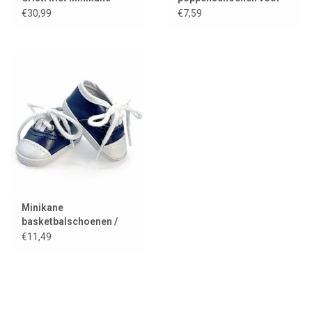
onderbroekje
Amigas poppen
€30,99
€7,59
Minikane
basketbalschoenen /
sneakers voor de
€11,49
Amigas poppen