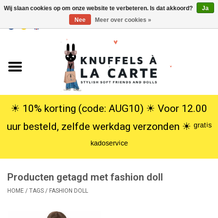
Wij slaan cookies op om onze website te verbeteren. Is dat akkoord?
Ja
Nee
Meer over cookies »
EUR
/
USD
0 Artikelen - €0,00
Home
Nieuw
Knuffels
☀︎ 10% korting (code: AUG10) ☀︎ Voor 12.00
uur besteld, zelfde werkdag verzonden ☀︎ ᵍʳᵃᵗⁱˢ
Poppen
ᵏᵃᵈᵒˢᵉʳᵛⁱᶜᵉ
SALE
Producten getagd met fashion doll
Cadeauservice
HOME
/
TAGS
/
FASHION DOLL
info