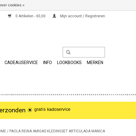
over cookies »
0 Artikelen - €0,00
Mijn account / Registreren
CADEAUSERVICE
INFO
LOOKBOOKS
MERKEN
nden ☀︎ ᵍʳᵃᵗⁱˢ ᵏᵃᵈᵒˢᵉʳᵛⁱᶜᵉ
OME
/
PAOLA REINA AMIGAS KLEDINGSET ARTICULADA MANICA