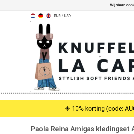
Wij slaan coo
EUR
/
USD
☀︎ 10% korting (code: AUG
Paola Reina Amigas kledingset 