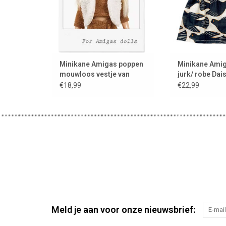
Minikane Amigas poppen
Minikane Ami
mouwloos vestje van
jurk/ robe Da
imitatiebont / ecru
€18,99
€22,99
Meld je aan voor onze nieuwsbrief: