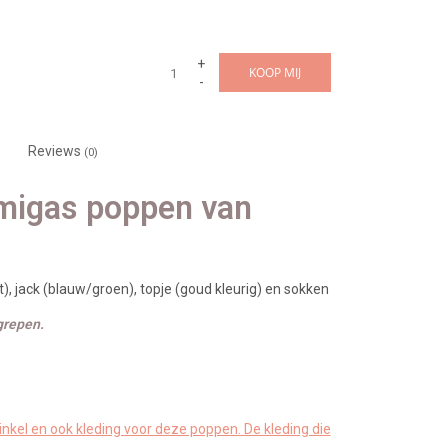
+
KOOP MIJ
-
Reviews
(0)
Amigas poppen van
), jack (blauw/groen), topje (goud kleurig) en sokken
grepen.
nkel en ook kleding voor deze poppen. De kleding die