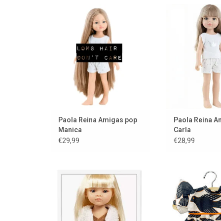
Mooie Manica van Paola Reina
Amigas pop Car
met extreem lang haar!
Rein
TOEVOEGEN AAN WINKELWAGEN
TOEVOEGEN AAN
Paola Reina Amigas pop
Paola Reina A
Manica
Carla
€29,99
€28,99
Vestje van imitatiebont voor jouw
Poppenjurk voor 
(las) Amigas pop
van het Franse 
TOEVOEGEN AAN WINKELWAGEN
TOEVOEGEN AAN