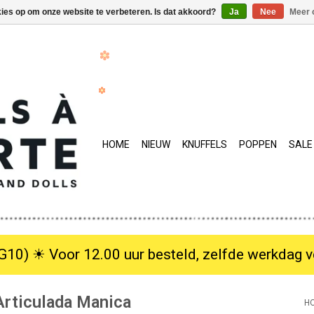
kies op om onze website te verbeteren. Is dat akkoord?
Ja
Nee
Meer 
HOME
NIEUW
KNUFFELS
POPPEN
SALE
10) ☀︎ Voor 12.00 uur besteld, zelfde werkdag verzo
Articulada Manica
H