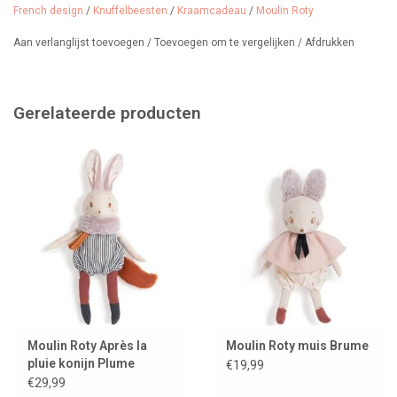
French design
/
Knuffelbeesten
/
Kraamcadeau
/
Moulin Roty
Lune mag gewassen worden op een handwasje als ze vies is, ze
Aan verlanglijst toevoegen
/
Toevoegen om te vergelijken
/
Afdrukken
staat prachtig op baby's kamertje en is een fijn
knuffelvriendinnetje en een perfect kraamcadeautje. Bestel haar
vandaag nog. Wij pakken haar graag voor je in
Gerelateerde producten
Wij verkopen nog meer knuffelbeesten uit de Après la Pluie
collectie.
Moulin Roty Après la
Moulin Roty muis Brume
pluie konijn Plume
€19,99
€29,99