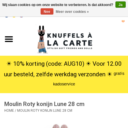
Wij slaan cookies op om onze website te verbeteren. Is dat akkoord?
Ja
Nee
Meer over cookies »
EUR
/
USD
0 Artikelen - €0,00
Home
Nieuw
Knuffels
☀︎ 10% korting (code: AUG10) ☀︎ Voor 12.00
uur besteld, zelfde werkdag verzonden ☀︎ ᵍʳᵃᵗⁱˢ
Poppen
ᵏᵃᵈᵒˢᵉʳᵛⁱᶜᵉ
SALE
Moulin Roty konijn Lune 28 cm
Cadeauservice
HOME
/
MOULIN ROTY KONIJN LUNE 28 CM
info