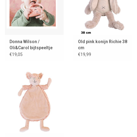
Donna Wilson /
Old pink konijn Richie 38
Oli&Carol bijtspeeltje
cm
Ginge cat
€19,05
€19,99