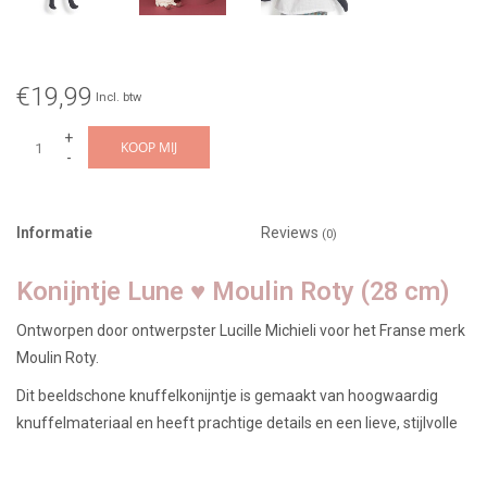
€19,99
Incl. btw
+
KOOP MIJ
-
Informatie
Reviews
(0)
Konijntje Lune ♥ Moulin Roty (28 cm)
Ontworpen door ontwerpster Lucille Michieli voor het Franse merk
Moulin Roty.
Dit beeldschone knuffelkonijntje is gemaakt van hoogwaardig
knuffelmateriaal en heeft prachtige details en een lieve, stijlvolle
uitstraling. Het konijntje komt uit de Après la Pluie collectie van
Moulin Roty.