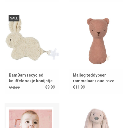
SALE
BamBam recycled
Maileg teddybeer
knuffeldoekje konijntje
rammelaar / oud roze
met speenbevestiging
€9,99
€11,99
€12,99